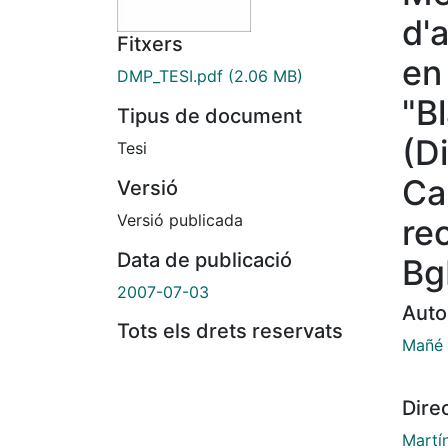
d'
Fitxers
en
DMP_TESI.pdf
(2.06 MB)
"B
Tipus de document
(Di
Tesi
Ca
Versió
Versió publicada
re
Data de publicació
Bg
2007-07-03
Auto
Tots els drets reservats
Mañé 
Dire
Martí