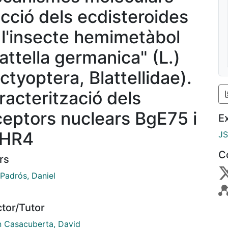
acció dels ecdisteroides
 l'insecte hemimetàbol
lattella germanica" (L.)
ctyoptera, Blattellidae).
racterització dels
ceptors nuclears BgE75 i
E
HR4
J
C
rs
Padrós, Daniel
ctor/Tutor
n Casacuberta, David