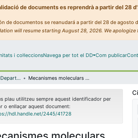
alidació de documents es reprendrà a partir del 28 d
ción de documentos se reanudará a partir del 28 de agosto 
ation will resume starting August 28, 2026. We apologize 
tats i col·leccions
Navega per tot el DD
Com publicar
Cont
Tesis Doctorals - Departament - Fisiologia (Biologia)
Mecanismes moleculars d'acció dels ecdisteroides en l'insecte hemimetàbol "Blattella germanica" (L.)(Dictyoptera, Blattellidae). Caracterització dels receptors nuclears BgE75 i BgHR4
Ci
us plau utilitzeu sempre aquest identificador per
ar o enllaçar aquest document:
ps://hdl.handle.net/2445/41728
canismes moleculars