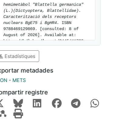
hemimetàbol "Blattella germanica" 
(L.)(Dictyoptera, Blattellidae). 
Caracterització dels receptors 
nuclears BgE75 i BgHR4.
 ISBN 
9788469129869. [consulted: 8 of 
August of 2026]. Available at: 
https://hdl.handle.net/2445/41728
Estadístiques
xportar metadades
SON
-
METS
ompartir registre