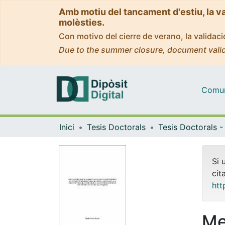
Amb motiu del tancament d'estiu, la v
molèsties.
Con motivo del cierre de verano, la valida
Due to the summer closure, document valid
Comuni
Inici
Tesis Doctorals
Si 
cit
htt
Me