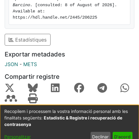
Barcino.
 [consulted: 8 of August of 2026]. 
Available at: 
https://hdl.handle.net/2445/206225
Estadístiques
Exportar metadades
JSON
-
METS
Compartir registre
Recopilem i processem la vostra informació personal amb les
finalitats següents:
Estadístic & Registre i recuperació de
Coordinació:
CRAI UB
Avís legal
Metadades
subjectes a:
contrasenya
Configuració
Política de
Acord
Personalitzar
Declinar
D'acord
de cookies
privadesa
d'usuari