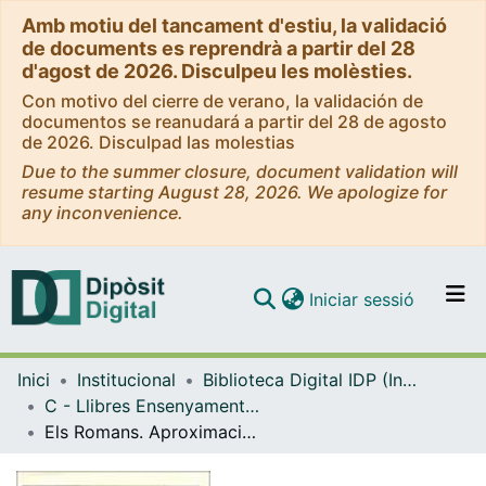
Amb motiu del tancament d'estiu, la validació
de documents es reprendrà a partir del 28
d'agost de 2026. Disculpeu les molèsties.
Con motivo del cierre de verano, la validación de
documentos se reanudará a partir del 28 de agosto
de 2026. Disculpad las molestias
Due to the summer closure, document validation will
resume starting August 28, 2026. We apologize for
any inconvenience.
(current)
Iniciar sessió
Comunitats i col·leccions
Inici
Institucional
Biblioteca Digital IDP (Institut de Desenvolupament Professional)
Navega per tot el DD
C - Llibres Ensenyament general i caràcter institucional (IDP)
Com publicar
Els Romans. Aproximació a l'imperi Romà, estudi de Barcino
Contacte