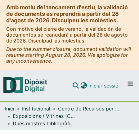
Amb motiu del tancament d'estiu, la validació
de documents es reprendrà a partir del 28
d'agost de 2026. Disculpeu les molèsties.
Con motivo del cierre de verano, la validación de
documentos se reanudará a partir del 28 de agosto
de 2026. Disculpad las molestias
Due to the summer closure, document validation will
resume starting August 28, 2026. We apologize for
any inconvenience.
(current)
Iniciar sessió
Comunitats i col·leccions
Inici
Institucional
Centre de Recursos per a l'Aprenentatge i la Investigació (CRAI-UB) - Institucional
Navega per tot el DD
Exposicions / Vitrines (CRAI-UB)
Com publicar
Dues mostres bibliogràfiques al CRAI Biblioteca de Biologia amb motiu de l’entrega del Premi Ramon Margalef d’Ecologia 2020 i 2021. (Novembre 2021)
Contacte