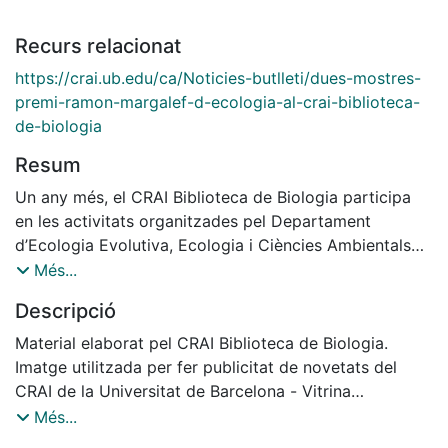
Recurs relacionat
https://crai.ub.edu/ca/Noticies-butlleti/dues-mostres-
premi-ramon-margalef-d-ecologia-al-crai-biblioteca-
de-biologia
Resum
Un any més, el CRAI Biblioteca de Biologia participa
en les activitats organitzades pel Departament
d’Ecologia Evolutiva, Ecologia i Ciències Ambientals
de la Facultat de Biologia, amb motiu del lliurament
Més...
Premi Ramon Margalef d’Ecologia, atorgat per la
Descripció
Generalitat de Catalunya des del 2004 en memòria del
professor Ramon Margalef, catedràtic emèrit de la
Material elaborat pel CRAI Biblioteca de Biologia.
Universitat de Barcelona i un dels màxims exponents
Imatge utilitzada per fer publicitat de novetats del
de l’ecologia a escala mundial.
CRAI de la Universitat de Barcelona - Vitrina
Novembre 2021.
Més...
Exposició Virtual Novembre 2021.