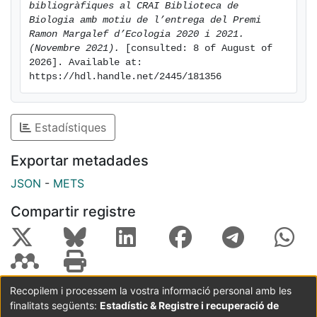
bibliogràfiques al CRAI Biblioteca de 
per a exposicions a l’entrada de la biblioteca.
Biologia amb motiu de l’entrega del Premi 
Ramon Margalef d’Ecologia 2020 i 2021. 
(Novembre 2021).
 [consulted: 8 of August of 
2026]. Available at: 
https://hdl.handle.net/2445/181356
De forma paral·lela, les dues mostres es poden visitar
de forma virtual des de la pàgina del CRAI biblioteca -
Exposicions > Premi Ramon Margalef d'Ecologia 2021
Estadístiques
| 2020 i des del Web del CRAI > Exposicions virtuals >
Biologia > Premi Ramon Margalef d'Ecologia 2021 |
Exportar metadades
2020,
JSON
-
METS
Compartir registre
Recopilem i processem la vostra informació personal amb les
finalitats següents:
Estadístic & Registre i recuperació de
Coordinació:
CRAI UB
Avís legal
Metadades