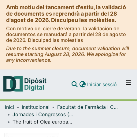
Amb motiu del tancament d'estiu, la validació
de documents es reprendrà a partir del 28
d'agost de 2026. Disculpeu les molèsties.
Con motivo del cierre de verano, la validación de
documentos se reanudará a partir del 28 de agosto
de 2026. Disculpad las molestias
Due to the summer closure, document validation will
resume starting August 28, 2026. We apologize for
any inconvenience.
(current)
Iniciar sessió
Comunitats i col·leccions
Inici
Institucional
Facultat de Farmàcia i Ciències de l'Alimentació
Navega per tot el DD
Jornades i Congressos (Facultat de Farmàcia i Ciències de l'Alimentació)
Com publicar
The fruit of Olea europaea L. as a dietary source of bioactive compounds
Contacte