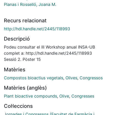
Planas i Rosselló, Joana M.
Recurs relacionat
http://hdl.handle.net/2445/118993
Descripció
Podeu consultar el III Workshop anual INSA-UB
complet a: http://hdl.handle.net/2445/118993
Sessió 2. Pòster 15
Matèries
Compostos bioactius vegetals
,
Olives
,
Congressos
Matèries (anglès)
Plant bioactive compounds
,
Olive
,
Congresses
Col·leccions
Jornades i Congressos (Facultat de Farmàcia i