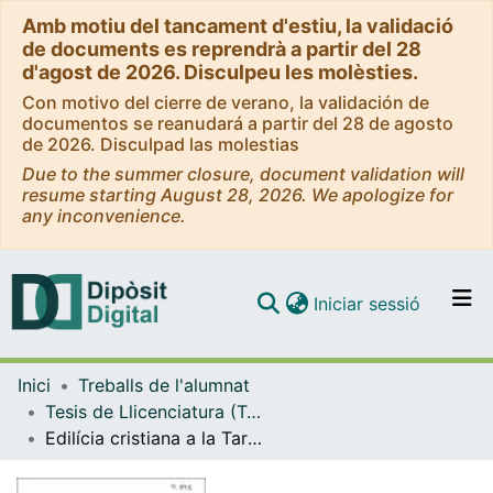
Amb motiu del tancament d'estiu, la validació
de documents es reprendrà a partir del 28
d'agost de 2026. Disculpeu les molèsties.
Con motivo del cierre de verano, la validación de
documentos se reanudará a partir del 28 de agosto
de 2026. Disculpad las molestias
Due to the summer closure, document validation will
resume starting August 28, 2026. We apologize for
any inconvenience.
(current)
Iniciar sessió
Comunitats i col·leccions
Inici
Treballs de l'alumnat
Navega per tot el DD
Tesis de Llicenciatura (Tesines) - Història
Com publicar
Edilícia cristiana a la Tarraconensis oriental durant l'antiguitat tardana
Contacte