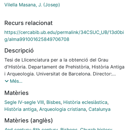
Vilella Masana, J. (Josep)
Recurs relacionat
https://cercabib.ub.edu/permalink/34CSUC_UB/13d0bi
g/alma991001625849706708
Descripció
Tesi de Llicenciatura per a la obtenció del Grau
d'Història. Departament de Prehistòria, Història Antiga
i Arqueologia. Universitat de Barcelona. Director:
Vilella Masana, J. (Josep). 1998.
Més...
Matèries
Segle IV-segle VIII
,
Bisbes
,
Història eclesiàstica
,
Història antiga
,
Arqueologia cristiana
,
Catalunya
Matèries (anglès)
4nd century-8th century
,
Bishops
,
Church history
,