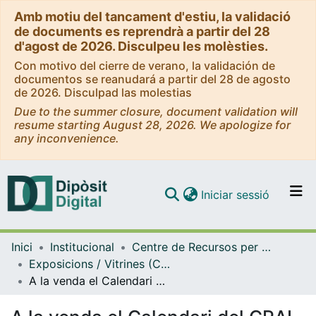
Amb motiu del tancament d'estiu, la validació
de documents es reprendrà a partir del 28
d'agost de 2026. Disculpeu les molèsties.
Con motivo del cierre de verano, la validación de
documentos se reanudará a partir del 28 de agosto
de 2026. Disculpad las molestias
Due to the summer closure, document validation will
resume starting August 28, 2026. We apologize for
any inconvenience.
(current)
Iniciar sessió
Comunitats i col·leccions
Inici
Institucional
Centre de Recursos per a l'Aprenentatge i la Investigació (CRAI-UB) - Institucional
Navega per tot el DD
Exposicions / Vitrines (CRAI-UB)
Com publicar
A la venda el Calendari del CRAI UB 2024. (Novembre 2023)
Contacte