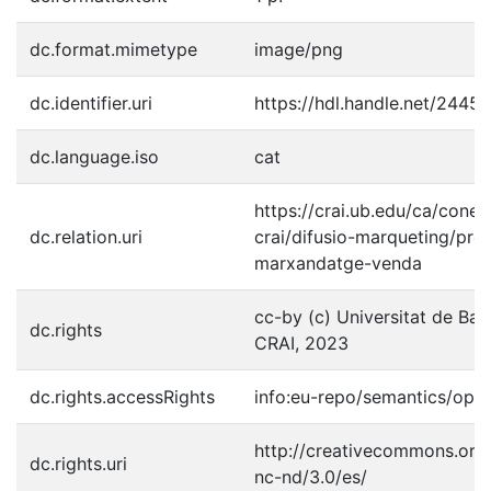
dc.format.mimetype
image/png
dc.identifier.uri
https://hdl.handle.net/2445
dc.language.iso
cat
https://crai.ub.edu/ca/coneix
dc.relation.uri
crai/difusio-marqueting/pro
marxandatge-venda
cc-by (c) Universitat de Bar
dc.rights
CRAI, 2023
dc.rights.accessRights
info:eu-repo/semantics/ope
http://creativecommons.org/
dc.rights.uri
nc-nd/3.0/es/