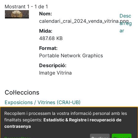
Mostrant
1 - 1 de 1
Nom:
Desc
calendari_crai_2024_venda_vitrina.png
arreg
ar
Mida:
487.68 KB
Format:
Portable Network Graphics
Descripció:
Imatge Vitrina
Col·leccions
Exposicions / Vitrines (CRAI-UB)
Recopilem i processem la vostra informació personal amb les
finalitats següents:
Estadístic & Registre i recuperació de
Coordinació:
CRAI UB
Avís legal
Metadades
subjectes a:
contrasenya
Configuració
Política de
Acord