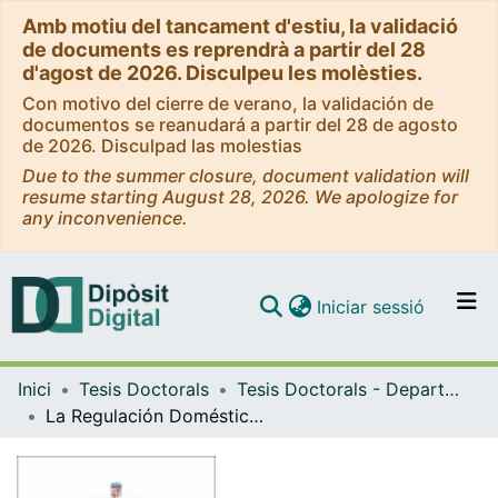
Amb motiu del tancament d'estiu, la validació
de documents es reprendrà a partir del 28
d'agost de 2026. Disculpeu les molèsties.
Con motivo del cierre de verano, la validación de
documentos se reanudará a partir del 28 de agosto
de 2026. Disculpad las molestias
Due to the summer closure, document validation will
resume starting August 28, 2026. We apologize for
any inconvenience.
(current)
Iniciar sessió
Comunitats i col·leccions
Inici
Tesis Doctorals
Tesis Doctorals - Departament - Dret i Economia Internacionals
Navega per tot el DD
La Regulación Doméstica en el Acuerdo General sobre el Comercio de Servicios. Los países en desarrollo en el marco del AGCS y sus disciplinas sobre la reglamentación nacional
Com publicar
Contacte