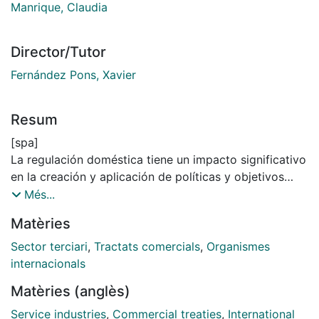
Manrique, Claudia
Director/Tutor
Fernández Pons, Xavier
Resum
[spa]
La regulación doméstica tiene un impacto significativo
en la creación y aplicación de políticas y objetivos
nacionales y en la liberalización del Comercio
Més...
Internacional de Servicios (CIS), en particular en los
Matèries
denominados Países en Desarrollo (PED). Las
regulaciones nacionales no discriminatorias con
Sector terciari
,
Tractats comercials
,
Organismes
objetivos legítimos pueden constituir barreras al CIS.
internacionals
Los PED están involucrados en esta coyuntura por la
Matèries (anglès)
cada vez mayor importancia de los servicios en sus
economías y su participación en el CIS y, por otro
Service industries
,
Commercial treaties
,
International