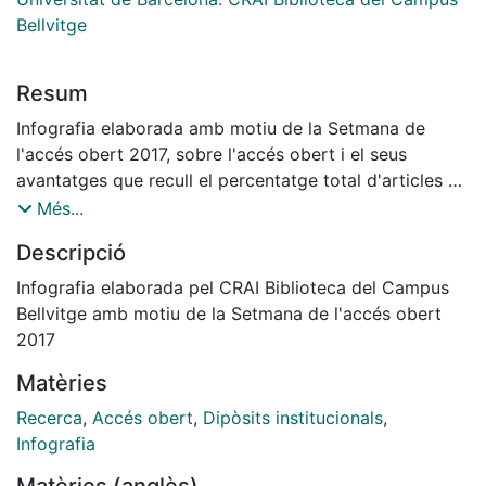
Bellvitge
Resum
Infografia elaborada amb motiu de la Setmana de
l'accés obert 2017, sobre l'accés obert i el seus
avantatges que recull el percentatge total d'articles de
revista publicats al Dipòsit Digital UB en les
Més...
col·leccions vinculades a la Facultat de Medicina i
Descripció
Ciències de la Salut - Campus de Bellvitge (1996-
2017).
Infografia elaborada pel CRAI Biblioteca del Campus
Bellvitge amb motiu de la Setmana de l'accés obert
2017
Matèries
Recerca
,
Accés obert
,
Dipòsits institucionals
,
Infografia
Matèries (anglès)