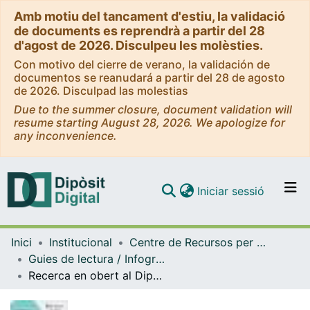
Amb motiu del tancament d'estiu, la validació
de documents es reprendrà a partir del 28
d'agost de 2026. Disculpeu les molèsties.
Con motivo del cierre de verano, la validación de
documentos se reanudará a partir del 28 de agosto
de 2026. Disculpad las molestias
Due to the summer closure, document validation will
resume starting August 28, 2026. We apologize for
any inconvenience.
(current)
Iniciar sessió
Comunitats i col·leccions
Inici
Institucional
Centre de Recursos per a l'Aprenentatge i la Investigació (CRAI-UB) - Institucional
Navega per tot el DD
Guies de lectura / Infografies / Recomanacions (CRAI-UB)
Com publicar
Recerca en obert al Dipòsit Digital de la UB (1996-2017) [Infografia]
Contacte