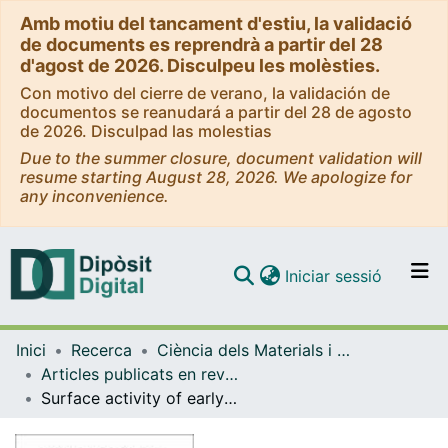
Amb motiu del tancament d'estiu, la validació
de documents es reprendrà a partir del 28
d'agost de 2026. Disculpeu les molèsties.
Con motivo del cierre de verano, la validación de
documentos se reanudará a partir del 28 de agosto
de 2026. Disculpad las molestias
Due to the summer closure, document validation will
resume starting August 28, 2026. We apologize for
any inconvenience.
(current)
Iniciar sessió
Comunitats i col·leccions
Inici
Recerca
Ciència dels Materials i Química Física
Navega per tot el DD
Articles publicats en revistes (Ciència dels Materials i Química Física)
Com publicar
Surface activity of early transition-metal oxycarbides: CO2 adsorption case study
Contacte