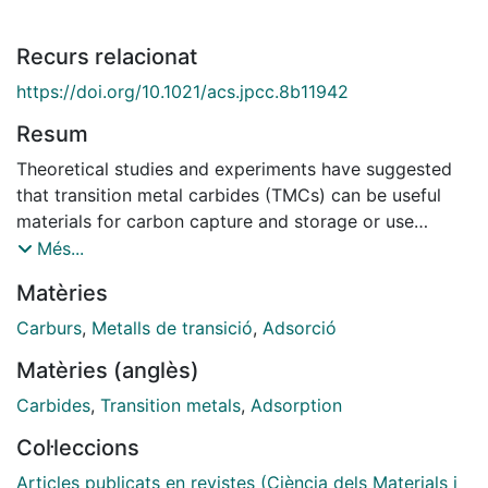
Recurs relacionat
https://doi.org/10.1021/acs.jpcc.8b11942
Resum
Theoretical studies and experiments have suggested
that transition metal carbides (TMCs) can be useful
materials for carbon capture and storage or use
technologies from air sources. However, TMCs are
Més...
known to become easily oxidized in the presence of
Matèries
molecular oxygen, and their properties jeopardized
while being transformed into transition metal
Carburs
,
Metalls de transició
,
Adsorció
oxycarbides (TMOCs), which can affect the TMCs
Matèries (anglès)
chemical activity, e.g. towards CO2. Here, by means of
density functional theory (DFT) based calculations
Carbides
,
Transition metals
,
Adsorption
including dispersion we address the possible effect of
Col·leccions
oxycarbide formation in the CO2 capture course. A
careful analysis of different models show that for
Articles publicats en revistes (Ciència dels Materials i