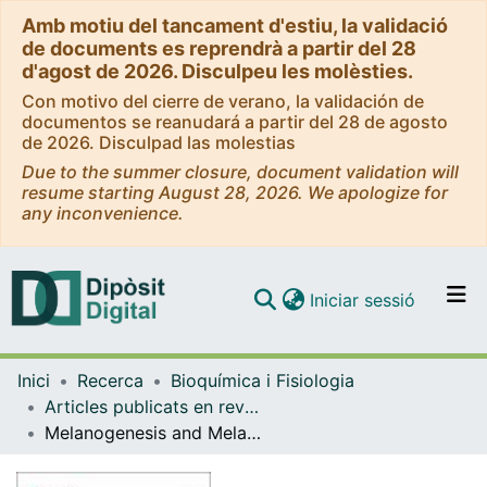
Amb motiu del tancament d'estiu, la validació
de documents es reprendrà a partir del 28
d'agost de 2026. Disculpeu les molèsties.
Con motivo del cierre de verano, la validación de
documentos se reanudará a partir del 28 de agosto
de 2026. Disculpad las molestias
Due to the summer closure, document validation will
resume starting August 28, 2026. We apologize for
any inconvenience.
(current)
Iniciar sessió
Comunitats i col·leccions
Inici
Recerca
Bioquímica i Fisiologia
Navega per tot el DD
Articles publicats en revistes (Bioquímica i Fisiologia)
Com publicar
Melanogenesis and Melasma Treatment
Contacte