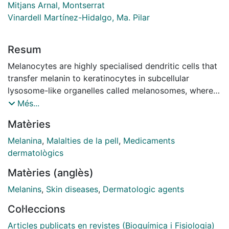
Mitjans Arnal, Montserrat
Vinardell Martínez-Hidalgo, Ma. Pilar
Resum
Melanocytes are highly specialised dendritic cells that
transfer melanin to keratinocytes in subcellular
lysosome-like organelles called melanosomes, where
melanin is synthesised and stored. Melanin is a
Més...
complex pigment that provides colour and
Matèries
photoprotection to the skin, hair, and eyes of
mammals. The regulation of melanogenesis includes
Melanina
,
Malalties de la pell
,
Medicaments
various mechanisms and factors including genetic,
dermatològics
environmental, and endocrine factors. Knowledge of
Matèries (anglès)
the pigmentation process is important not only to
understand hyperpigmentation but also to design
Melanins
,
Skin diseases
,
Dermatologic agents
treatments and therapies to treat them. Whitening
Col·leccions
cosmetics with anti-melanogenesis activity are very
popular. In the present manuscript, we review the
Articles publicats en revistes (Bioquímica i Fisiologia)