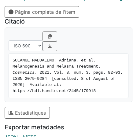
mechanisms and the signalling pathways involved in
Pàgina completa de l'ítem
skin pigmentation and we specifically focus on the
alteration of melanogenesis that leads to melasma and
Citació
results in hyperpigmentation. Finally, current therapies
and treatments including topical, oral, and
phototherapies are discussed and described, with a
special emphasis on the cosmetics' action.
SOLANGE MADDALENO, Adriana, et al. 
Melanogenesis and Melasma Treatment. 
Cosmetics
. 2021. Vol. 8, num. 3, pags. 82-93. 
ISSN 2079-9284. [consulted: 8 of August of 
2026]. Available at: 
https://hdl.handle.net/2445/179918
Estadístiques
Exportar metadades