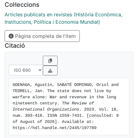
Col·leccions
international wars would be sufficiently intense to
push state actors to seek additional resources.
Articles publicats en revistes (Història Econòmica,
Moreover, the distinction between international and
Institucions, Política i Economia Mundial)
civil wars was blurred by the opportunities for non-
Pàgina completa de l'ítem
state actors to mobilize military forces comparable to
those of the state. Therefore, only very intense
Citació
international and civil wars had a lasting impact on
state revenues, but such conflicts were extremely rare,
both in Europe and the Americas.
GOENAGA, Agustín, SABATÉ DOMINGO, Oriol and 
TEORELL, Jan. The state does not live by 
warfare alone: War and revenue in the long 
nineteenth century. 
The Review of 
International Organizations
. 2023. Vol. 18, 
num. 393-418. ISSN 1559-7431. [consulted: 9 
of August of 2026]. Available at: 
https://hdl.handle.net/2445/197789