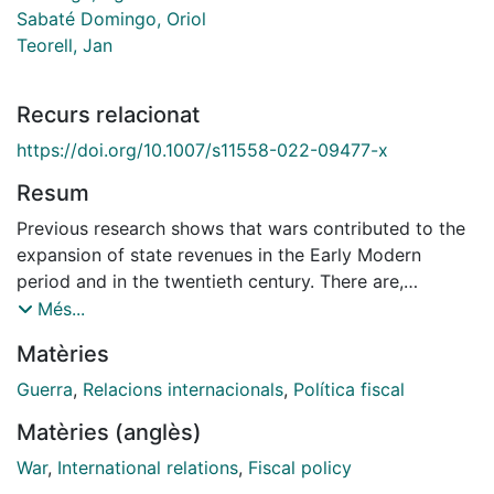
Sabaté Domingo, Oriol
Teorell, Jan
Recurs relacionat
https://doi.org/10.1007/s11558-022-09477-x
Resum
Previous research shows that wars contributed to the
expansion of state revenues in the Early Modern
period and in the twentieth century. There are,
however, few cross-national studies on the long
Més...
nineteenth century. Using new unbalanced panel data
Matèries
on wars and public revenues from 1816 to 1913 for 27
American and European countries, this article provides
Guerra
,
Relacions internacionals
,
Política fiscal
new evidence that military conflicts very rarely
Matèries (anglès)
triggered lasting increases in public revenues during
those years. We argue that the uneven diffusion of
War
,
International relations
,
Fiscal policy
military innovations reduced the probability that