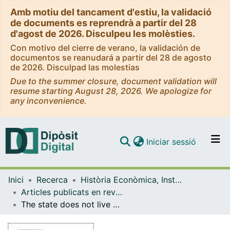
Amb motiu del tancament d'estiu, la validació
de documents es reprendrà a partir del 28
d'agost de 2026. Disculpeu les molèsties.
Con motivo del cierre de verano, la validación de
documentos se reanudará a partir del 28 de agosto
de 2026. Disculpad las molestias
Due to the summer closure, document validation will
resume starting August 28, 2026. We apologize for
any inconvenience.
(current)
Iniciar sessió
Comunitats i col·leccions
Inici
Recerca
Història Econòmica, Institucions, Política i Economia Mundial
Navega per tot el DD
Articles publicats en revistes (Història Econòmica, Institucions, Política i Economia Mundial)
Com publicar
The state does not live by warfare alone: War and revenue in the long nineteenth century
Contacte