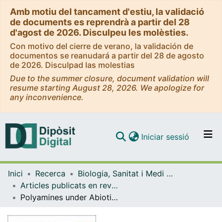
Amb motiu del tancament d'estiu, la validació
de documents es reprendrà a partir del 28
d'agost de 2026. Disculpeu les molèsties.
Con motivo del cierre de verano, la validación de
documentos se reanudará a partir del 28 de agosto
de 2026. Disculpad las molestias
Due to the summer closure, document validation will
resume starting August 28, 2026. We apologize for
any inconvenience.
(current)
Iniciar sessió
Comunitats i col·leccions
Inici
Recerca
Biologia, Sanitat i Medi Ambient
Navega per tot el DD
Articles publicats en revistes (Biologia, Sanitat i Medi Ambient)
Com publicar
Polyamines under Abiotic Stress: Metabolic Crossroads and Hormonal Crosstalks in Plants
Contacte