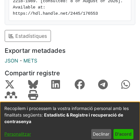
2218-1989. [consulted: 8 of August of 2026]. 
Available at: 
https://hdl.handle.net/2445/176553
Estadístiques
Exportar metadades
JSON
-
METS
Compartir registre
Recopilem i processem la vostra informació personal amb les
finalitats següents:
Estadístic & Registre i recuperació de
Coordinació:
CRAI UB
Avís legal
Metadades
subjectes a:
contrasenya
Configuració
Política de
Acord
Personalitzar
Declinar
D'acord
de cookies
privadesa
d'usuari