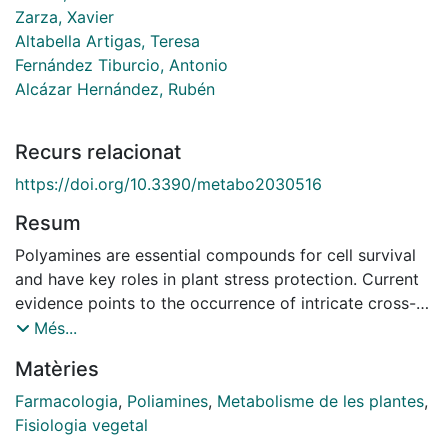
Zarza, Xavier
Altabella Artigas, Teresa
Fernández Tiburcio, Antonio
Alcázar Hernández, Rubén
Recurs relacionat
https://doi.org/10.3390/metabo2030516
Resum
Polyamines are essential compounds for cell survival
and have key roles in plant stress protection. Current
evidence points to the occurrence of intricate cross-
talks between polyamines, stress hormones and other
Més...
metabolic pathways required for their function. In this
Matèries
review we integrate the polyamine metabolic pathway
in the context of its immediate metabolic network
Farmacologia
,
Poliamines
,
Metabolisme de les plantes
,
which is required to understand the multiple ways by
Fisiologia vegetal
which polyamines can maintain their homeostasis and