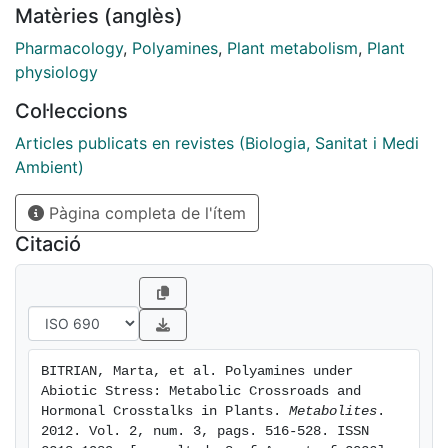
Matèries (anglès)
participate in plant stress responses.
Pharmacology
,
Polyamines
,
Plant metabolism
,
Plant
physiology
Col·leccions
Articles publicats en revistes (Biologia, Sanitat i Medi
Ambient)
Pàgina completa de l'ítem
Citació
BITRIAN, Marta, et al. Polyamines under 
Abiotic Stress: Metabolic Crossroads and 
Hormonal Crosstalks in Plants. 
Metabolites
. 
2012. Vol. 2, num. 3, pags. 516-528. ISSN 