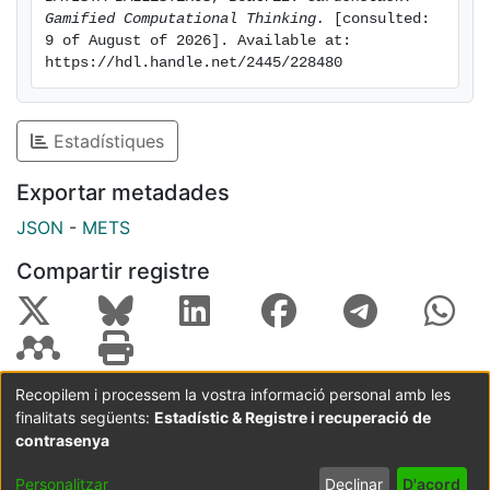
Gamified Computational Thinking.
 [consulted: 
9 of August of 2026]. Available at: 
https://hdl.handle.net/2445/228480
Estadístiques
Exportar metadades
JSON
-
METS
Compartir registre
Recopilem i processem la vostra informació personal amb les
finalitats següents:
Estadístic & Registre i recuperació de
Coordinació:
CRAI UB
Avís legal
Metadades
subjectes a:
contrasenya
Configuració
Política de
Acord
Personalitzar
Declinar
D'acord