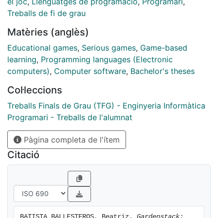
el joc
,
Llenguatges de programació
,
Programari
,
programación visual. El proyecto busca proporcionar
Treballs de fi de grau
un entorno intuitivo y seguro para desarrollar
Matèries (anglès)
habilidades de diseño de algoritmos y resolución de
problemas sin las barreras de la programación
Educational games
,
Serious games
,
Game-based
tradicional.
learning
,
Programming languages (Electronic
computers)
,
Computer software
,
Bachelor's theses
[en] This project presents the design and development
Col·leccions
of Gardenstack, a serious educational puzzle game
that assists students in the acquisition of
Treballs Finals de Grau (TFG) - Enginyeria Informàtica
Computational Thinking skills through visual
Programari - Treballs de l'alumnat
programming mechanics. The project aims to provide
an intuitive and safe environment for developing
Pàgina completa de l'ítem
algorithm design and problem-solving skills without
Citació
the barriers of traditional coding.
BATISTA BALLESTEROS, Beatriz. 
Gardenstack: 