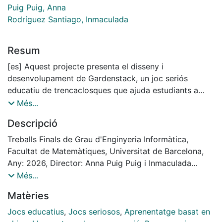
Puig Puig, Anna
Rodríguez Santiago, Inmaculada
Resum
[es] Aquest projecte presenta el disseny i
desenvolupament de Gardenstack, un joc seriós
educatiu de trencaclosques que ajuda estudiants a
adquirir habilitats de Pensament Computacional
Més...
mitjançant mecàniques de programació visual. El
Descripció
projecte cerca proporcionar un entorn intuïtiu i segur
per desenvolupar habilitats de disseny d’algorismes i
Treballs Finals de Grau d'Enginyeria Informàtica,
resolució de problemes sense les barreres de la
Facultat de Matemàtiques, Universitat de Barcelona,
programació tradicional.
Any: 2026, Director: Anna Puig Puig i Inmaculada
Rodríguez Santiago
Més...
[es] Este proyecto presenta el diseño y desarrollo de
Matèries
Gardenstack, un juego serio educativo de puzzles que
ayuda a estudiantes a adquirir habilidades de
Jocs educatius
,
Jocs seriosos
,
Aprenentatge basat en
Pensamiento Computacional mediante mecánicas de