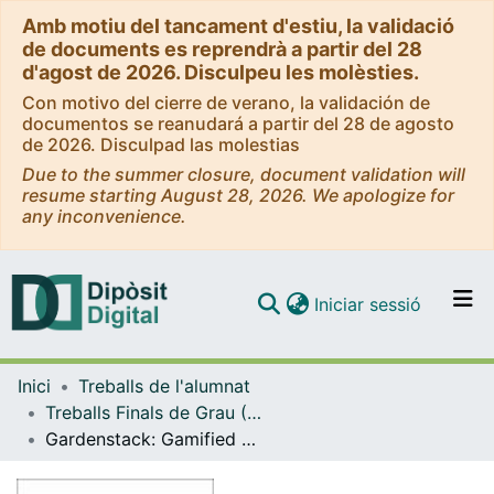
Amb motiu del tancament d'estiu, la validació
de documents es reprendrà a partir del 28
d'agost de 2026. Disculpeu les molèsties.
Con motivo del cierre de verano, la validación de
documentos se reanudará a partir del 28 de agosto
de 2026. Disculpad las molestias
Due to the summer closure, document validation will
resume starting August 28, 2026. We apologize for
any inconvenience.
(current)
Iniciar sessió
Comunitats i col·leccions
Inici
Treballs de l'alumnat
Navega per tot el DD
Treballs Finals de Grau (TFG) - Enginyeria Informàtica
Com publicar
Gardenstack: Gamified Computational Thinking
Contacte