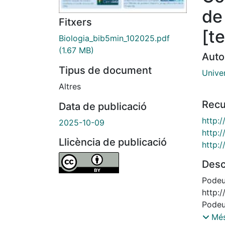
de
Fitxers
[t
Biologia_bib5min_102025.pdf
(1.67 MB)
Auto
Tipus de document
Unive
Altres
Recu
Data de publicació
http:
2025-10-09
http:
Llicència de publicació
http:
Desc
Podeu 
http:
Podeu 
http:
Més