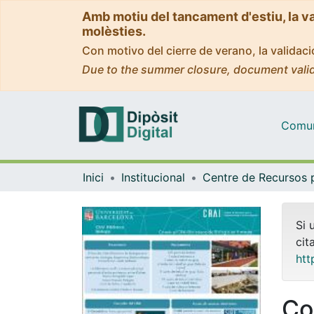
Amb motiu del tancament d'estiu, la v
molèsties.
Con motivo del cierre de verano, la valida
Due to the summer closure, document valid
Comuni
Inici
Institucional
Si 
cit
htt
Co