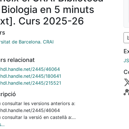
 Biologia en 5 minuts
ext]. Curs 2025-26
rs
rsitat de Barcelona. CRAI
E
rs relacionat
J
//hdl.handle.net/2445/46064
C
//hdl.handle.net/2445/180641
//hdl.handle.net/2445/215521
ripció
consultar les versions anteriors a:
//hdl.handle.net/2445/46064
consultar la versió en castellà a:
//hdl.handle.net/2445/180641
...