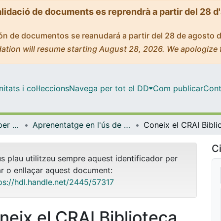
alidació de documents es reprendrà a partir del 28 d
ción de documentos se reanudará a partir del 28 de agosto 
ation will resume starting August 28, 2026. We apologize 
tats i col·leccions
Navega per tot el DD
Com publicar
Cont
Centre de Recursos per a l'Aprenentatge i la Investigació (CRAI-UB) - Institucional
Aprenentatge en l'ús de serveis i recursos d'informació: tutorials i guies (CRAI-UB)
Ci
us plau utilitzeu sempre aquest identificador per
ar o enllaçar aquest document:
ps://hdl.handle.net/2445/57317
neix el CRAI Biblioteca