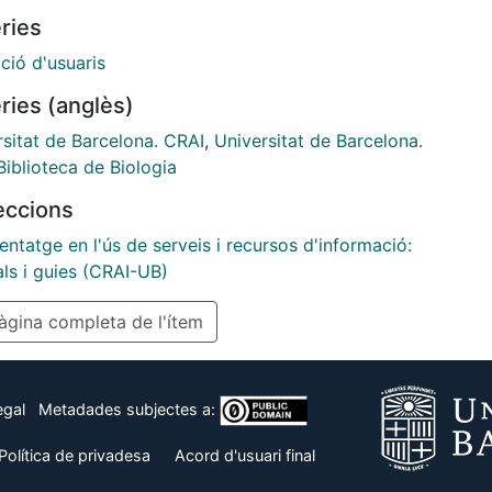
consultar la versió en anglès a:
ries
//hdl.handle.net/2445/215521
ció d'usuaris
ries (anglès)
rsitat de Barcelona. CRAI
,
Universitat de Barcelona.
iblioteca de Biologia
leccions
ntatge en l'ús de serveis i recursos d'informació:
als i guies (CRAI-UB)
gina completa de l'ítem
egal
Metadades subjectes a:
Política de privadesa
Acord d'usuari final