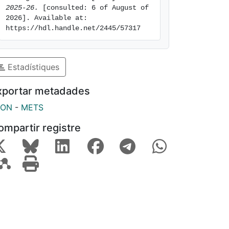
2025-26.
 [consulted: 6 of August of 
2026]. Available at: 
https://hdl.handle.net/2445/57317
Estadístiques
xportar metadades
SON
-
METS
ompartir registre