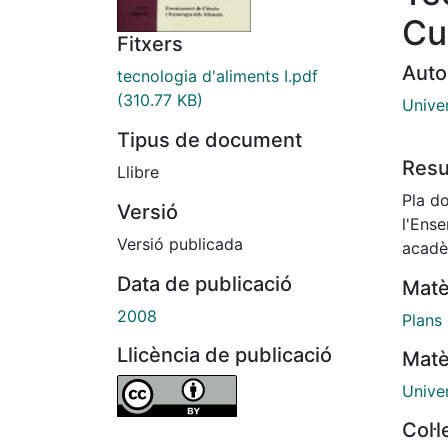
Cu
Fitxers
Auto
tecnologia d'aliments I.pdf
(310.77 KB)
Unive
Tipus de document
Res
Llibre
Pla do
Versió
l'Ens
Versió publicada
acadè
Data de publicació
Matè
2008
Plans
Llicència de publicació
Matè
Unive
Col·