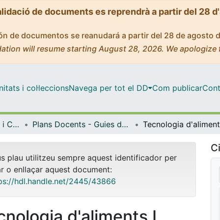
alidació de documents es reprendrà a partir del 28 d
ción de documentos se reanudará a partir del 28 de agosto 
ation will resume starting August 28, 2026. We apologize 
tats i col·leccions
Navega per tot el DD
Com publicar
Cont
Facultat de Farmàcia i Ciències de l'Alimentació
Plans Docents - Guies de l'estudiant (Facultat de Farmàcia i Ciències de l'Alimentació)
Ci
us plau utilitzeu sempre aquest identificador per
ar o enllaçar aquest document:
ps://hdl.handle.net/2445/43866
cnologia d'aliments I.