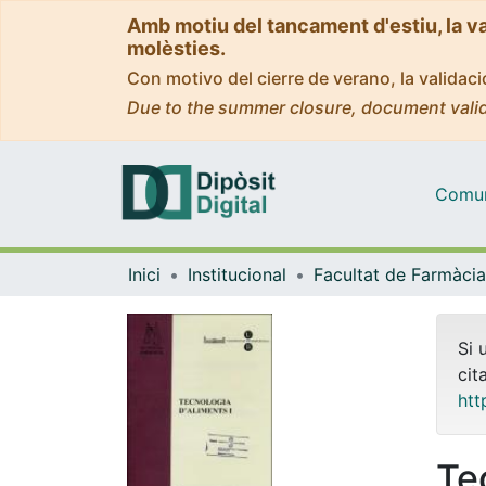
Amb motiu del tancament d'estiu, la v
molèsties.
Con motivo del cierre de verano, la valida
Due to the summer closure, document valid
Comuni
Inici
Institucional
Si 
cit
htt
Te