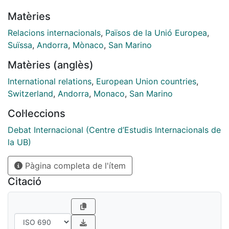
Matèries
Relacions internacionals
,
Països de la Unió Europea
,
Suïssa
,
Andorra
,
Mònaco
,
San Marino
Matèries (anglès)
International relations
,
European Union countries
,
Switzerland
,
Andorra
,
Monaco
,
San Marino
Col·leccions
Debat Internacional (Centre d’Estudis Internacionals de
la UB)
Pàgina completa de l'ítem
Citació