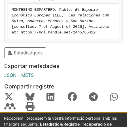
MONTESINO-ESPARTERO, Pablo. 
El Espacio 
Económico Europeo (EEE). Las relaciones con 
Suiza, Andorra, Mónaco, y San Marino.
[consulted: 7 of August of 2026]. Available 
at: https://hdl.handle.net/2445/65422
Estadístiques
Exportar metadades
JSON
-
METS
Compartir registre
Recopilem i processem la vostra informació personal amb les
finalitats següents:
Estadístic & Registre i recuperació de
Coordinació:
CRAI UB
Avís legal
Metadades