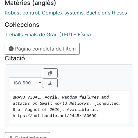
Matèries (anglès)
failures, but that the patterned network was sensitive
to attacks. This suggests that the pattern network is
Robust control
,
Complex systems
,
Bachelor's theses
fragiler and more dependent of nodes with high
Col·leccions
centrality
Treballs Finals de Grau (TFG) - Física
Pàgina completa de l'ítem
Citació
BRAVO VIDAL, Adrià. 
Random failures and 
attacks on Small World Networks.
 [consulted: 
8 of August of 2026]. Available at: 
https://hdl.handle.net/2445/180699