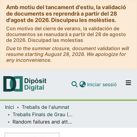
Amb motiu del tancament d'estiu, la validació
de documents es reprendrà a partir del 28
d'agost de 2026. Disculpeu les molèsties.
Con motivo del cierre de verano, la validación de
documentos se reanudará a partir del 28 de agosto
de 2026. Disculpad las molestias
Due to the summer closure, document validation will
resume starting August 28, 2026. We apologize for
any inconvenience.
(current)
Iniciar sessió
Comunitats i col·leccions
Inici
Treballs de l'alumnat
Navega per tot el DD
Treballs Finals de Grau (TFG) - Física
Com publicar
Random failures and attacks on Small World Networks
Contacte