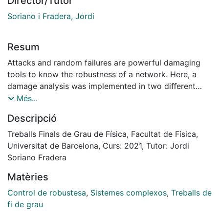
Director/Tutor
Soriano i Fradera, Jordi
Resum
Attacks and random failures are powerful damaging
tools to know the robustness of a network. Here, a
damage analysis was implemented in two diﬀerent
systems. In a ﬁrst system, we characterized the
Més...
diﬀerent node centrality measures for a dolphins’
Descripció
social network. The results revealed that those nodes
with a higher degree have a higher contribution to the
Treballs Finals de Grau de Física, Facultat de Física,
exchanging infor-mation capacity of the network than
Universitat de Barcelona, Curs: 2021, Tutor: Jordi
those with higher betweenness centrality. In a second
Soriano Fradera
system, attacks and random failures were used in the
Matèries
functional network of two neuronal cultures, one with
a homogeneous distribution of neurons and another
Control de robustesa
,
Sistemes complexos
,
Treballs de
with an anisotropic, patterned structure. Results
fi de grau
showed that both networks were resilient to random