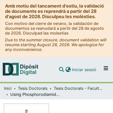
Amb motiu del tancament d'estiu, la validació
de documents es reprendrà a partir del 28
d'agost de 2026. Disculpeu les molèsties.
Con motivo del cierre de verano, la validación de
documentos se reanudará a partir del 28 de agosto
de 2026. Disculpad las molestias
Due to the summer closure, document validation will
resume starting August 28, 2026. We apologize for
any inconvenience.
(current)
Iniciar sessió
Comunitats i col·leccions
Inici
Tesis Doctorals
Tesis Doctorals - Facultat - Farmàcia
Navega per tot el DD
Using Phosphorodiamidate Morpholino Oligomers (PMOs) to characterize the role of neurofibromin in cell physiology
Com publicar
Contacte