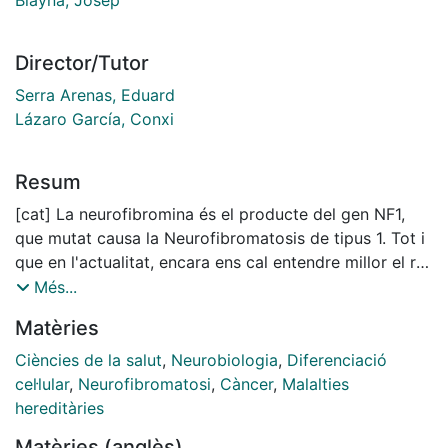
Director/Tutor
Serra Arenas, Eduard
Lázaro García, Conxi
Resum
[cat] La neurofibromina és el producte del gen NF1,
que mutat causa la Neurofibromatosis de tipus 1. Tot i
que en l'actualitat, encara ens cal entendre millor el rol
d'aquesta proteïna en la fisiologia cel•lular, l'activitat
Més...
Ras-GAP és la funció bioquímica més ben
Matèries
caracteritzada de la neurofibromina. Aquesta funció
està regulada per l'splicing alternatiu de l'exó 23a
Ciències de la salut
,
Neurobiologia
,
Diferenciació
(E23a). En aquesta tesi ens vàrem proposar
cel·lular
,
Neurofibromatosi
,
Càncer
,
Malalties
comprendre millor el paper d'aquest splicing alternatiu
hereditàries
durant el procés de diferenciació neuronal, amb
Matèries (anglès)