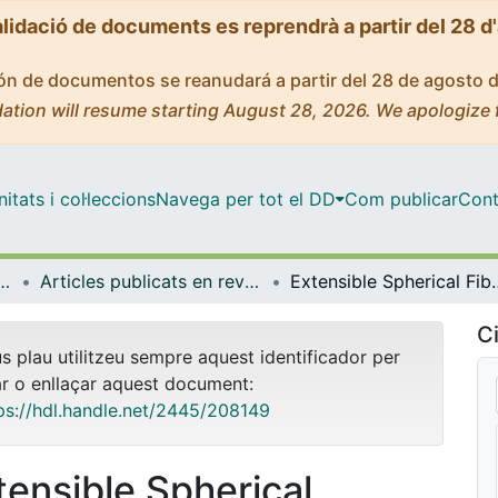
alidació de documents es reprendrà a partir del 28 d
ción de documentos se reanudará a partir del 28 de agosto 
ation will resume starting August 28, 2026. We apologize 
tats i col·leccions
Navega per tot el DD
Com publicar
Cont
ques i Informàtica
Articles publicats en revistes (Matemàtiques i Informàtica)
Extensible Spher
Ci
us plau utilitzeu sempre aquest identificador per
ar o enllaçar aquest document:
ps://hdl.handle.net/2445/208149
tensible Spherical