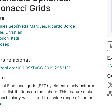
bonacci Grids
rs
gues Sepúlveda Marques, Ricardo Jorge
le, Christian
ouch, Kadi
Josep
E
rs relacionat
J
://doi.org/10.1109/TVCG.2019.2952131
C
um
ical Fibonacci grids (SFG) yield extremely uniform
set distributions on the sphere. This feature makes
particularly well-suited to a wide range of computer
cs applications, from numerical integration, to
...
r quantization, among others. However, the