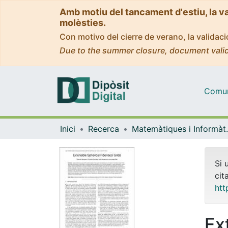
Amb motiu del tancament d'estiu, la v
molèsties.
Con motivo del cierre de verano, la valida
Due to the summer closure, document valid
Comuni
Inici
Recerca
Matemàti
Si 
cit
htt
Ex