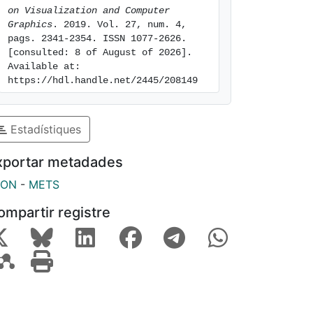
on Visualization and Computer 
Graphics
. 2019. Vol. 27, num. 4, 
pags. 2341-2354. ISSN 1077-2626. 
[consulted: 8 of August of 2026]. 
Available at: 
https://hdl.handle.net/2445/208149
Estadístiques
xportar metadades
SON
-
METS
ompartir registre