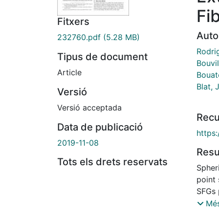
Fi
Fitxers
Auto
232760.pdf
(5.28 MB)
Rodri
Tipus de document
Bouvil
Article
Bouat
Blat, 
Versió
Versió acceptada
Recu
Data de publicació
https
2019-11-08
Res
Tots els drets reservats
Spher
point 
SFGs 
graphi
Més
vecto