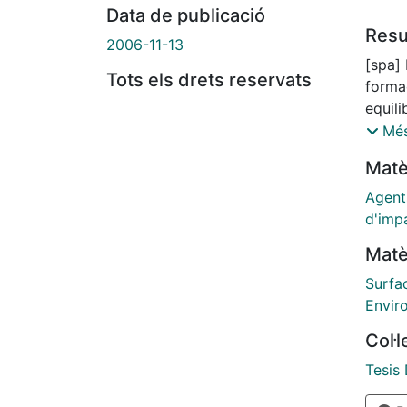
Data de publicació
Res
2006-11-13
[spa]
Tots els drets reservats
formad
equili
fenóm
Més
supram
Matè
indust
cotidi
Agent
los c
d'imp
irrita
Matè
frent
acaba
Surfa
tensi
Envir
altern
Col·
debido
primas
Tesis
de una