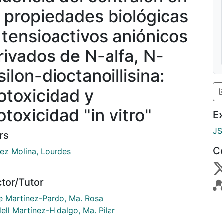
s propiedades biológicas
 tensioactivos aniónicos
rivados de N-alfa, N-
ilon-dioctanoillisina:
totoxicidad y
toxicidad "in vitro"
E
J
rs
C
ez Molina, Lourdes
ctor/Tutor
te Martínez-Pardo, Ma. Rosa
ell Martínez-Hidalgo, Ma. Pilar