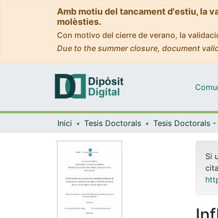
Amb motiu del tancament d'estiu, la v
molèsties.
Con motivo del cierre de verano, la valida
Due to the summer closure, document valid
Comuni
Inici
Tesis Doctorals
Si 
cit
htt
In