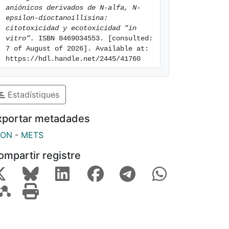
aniónicos derivados de N-alfa, N-
epsilon-dioctanoillisina: 
citotoxicidad y ecotoxicidad "in 
vitro".
 ISBN 8469034553. [consulted: 
7 of August of 2026]. Available at: 
https://hdl.handle.net/2445/41760
Estadístiques
xportar metadades
SON
-
METS
ompartir registre