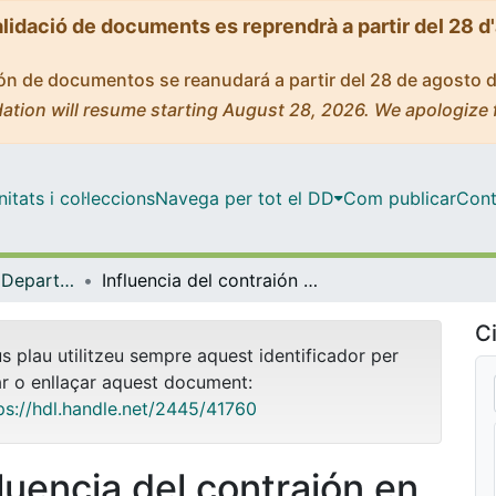
alidació de documents es reprendrà a partir del 28 d
ción de documentos se reanudará a partir del 28 de agosto 
ation will resume starting August 28, 2026. We apologize 
tats i col·leccions
Navega per tot el DD
Com publicar
Cont
Tesis Doctorals - Departament - Fisiologia (Farmàcia)
Influencia del contraión en las propiedades biológicas de tensioactivos aniónicos derivados de N-alfa, N-epsilon-dioctanoillisina: citotoxicidad y ecotoxicidad "in vitro"
Ci
us plau utilitzeu sempre aquest identificador per
ar o enllaçar aquest document:
ps://hdl.handle.net/2445/41760
fluencia del contraión en