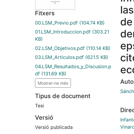
la
Fitxers
de
00.LSM_Previo.pdf
(104.74 KB)
de
01.LSM_Introduccion.pdf
(303.21
KB)
eps
02.LSM_Objetivos.pdf
(110.14 KB)
ci
03.LSM_Articulos.pdf
(621.5 KB)
04.LSM_Resultados_y_Discusion.p
eco
df
(131.69 KB)
Auto
Mostrar-ne més
Sánch
Tipus de document
Tesi
Dire
Versió
Infan
Vinard
Versió publicada