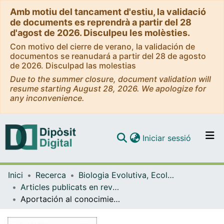
Amb motiu del tancament d'estiu, la validació
de documents es reprendrà a partir del 28
d'agost de 2026. Disculpeu les molèsties.
Con motivo del cierre de verano, la validación de
documentos se reanudará a partir del 28 de agosto
de 2026. Disculpad las molestias
Due to the summer closure, document validation will
resume starting August 28, 2026. We apologize for
any inconvenience.
(current)
Iniciar sessió
Comunitats i col·leccions
Inici
Recerca
Biologia Evolutiva, Ecologia i Ciències Ambientals
Navega per tot el DD
Articles publicats en revistes (Biologia Evolutiva, Ecologia i Ciències Ambientals)
Com publicar
Aportación al conocimiento de los cecidios encontrados en la vegetación de Murcia y localidades próximas del SE de España (Arthropoda: Insecta y Acari; Bacterii)
Contacte