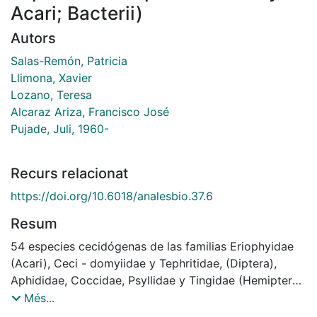
Acari; Bacterii)
Autors
Salas-Remón, Patricia
Llimona, Xavier
Lozano, Teresa
Alcaraz Ariza, Francisco José
Pujade, Juli, 1960-
Recurs relacionat
https://doi.org/10.6018/analesbio.37.6
Resum
54 especies cecidógenas de las familias Eriophyidae
(Acari), Ceci - domyiidae y Tephritidae, (Diptera),
Aphididae, Coccidae, Psyllidae y Tingidae (Hemiptera),
Cynipidae y Tenthredinidae (Hymenop - tera),
Més...
Gelechiidae (Lepidoptera) y Rhizobiales