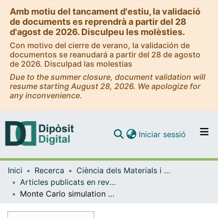
Amb motiu del tancament d'estiu, la validació
de documents es reprendrà a partir del 28
d'agost de 2026. Disculpeu les molèsties.
Con motivo del cierre de verano, la validación de
documentos se reanudará a partir del 28 de agosto
de 2026. Disculpad las molestias
Due to the summer closure, document validation will
resume starting August 28, 2026. We apologize for
any inconvenience.
(current)
Iniciar sessió
Comunitats i col·leccions
Inici
Recerca
Ciència dels Materials i Química Física
Navega per tot el DD
Articles publicats en revistes (Ciència dels Materials i Química Física)
Com publicar
Monte Carlo simulation study of diffusion controlled reactions in three dimensional crowded media
Contacte