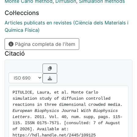
sizes of the immobile obstacles. The results we have
Monte Carlo method
,
Diffusion
,
Simulation methods
obtained indicate a fractal like kinetics with the degree
Col·leccions
of fractality that changes with the concentration and
dimension of the obstacles. The simulation data also
Articles publicats en revistes (Ciència dels Materials i
reflect that, depending on the temporal scale,
Química Física)
molecular crowding can bring positive or negative
Pàgina completa de l'ítem
effects on reaction kinetics. Comparing the cases
studied, for short periods of time the value of the
Citació
initial rate constant generally increases with the
degree of crowding. For longer periods of time and
larger distances, molecular crowding slows down the
reaction kinetics in every case, due to smaller diffusion
coefficients of the reactants, having a more intense
PITULICE, Laura, et al. Monte Carlo 
effect for the cases with higher degree of crowding.
simulation study of diffusion controlled 
reactions in three dimensional crowded media. 
European Biophysics Journal With Biophysics 
Letters
. 2011. Vol. 40, num. supp, pags. 115-
115. ISSN 0175-7571. [consulted: 7 of August 
of 2026]. Available at: 
https://hdl.handle.net/2445/109125