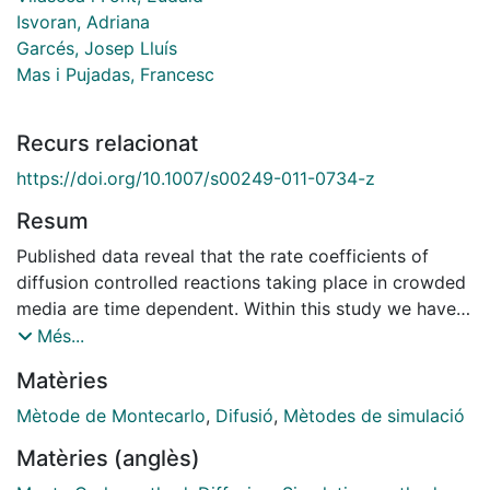
Isvoran, Adriana
Garcés, Josep Lluís
Mas i Pujadas, Francesc
Recurs relacionat
https://doi.org/10.1007/s00249-011-0734-z
Resum
Published data reveal that the rate coefficients of
diffusion controlled reactions taking place in crowded
media are time dependent. Within this study we have
performed on lattice 3D Monte Carlo simulations
Més...
concerning Michaelis-Menten enzymatic reactions in
Matèries
crowded media, such as the cyto- plasmatic region of
the cells. We have considered the same size and
Mètode de Montecarlo
,
Difusió
,
Mètodes de simulació
mobility of the reactant particles and different
Matèries (anglès)
crowding conditions using distinct concentrations and