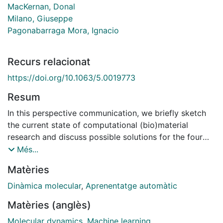
MacKernan, Donal
Milano, Giuseppe
Pagonabarraga Mora, Ignacio
Recurs relacionat
https://doi.org/10.1063/5.0019773
Resum
In this perspective communication, we briefly sketch
the current state of computational (bio)material
research and discuss possible solutions for the four
challenges that have been increasingly identified
Més...
within this community: (i) the desire to develop a
Matèries
unified framework for testing the consistency of
implementation and physical accuracy for newly
Dinàmica molecular
,
Aprenentatge automàtic
developed methodologies, (ii) the selection of a
Matèries (anglès)
standard format that can deal with the diversity of
simulation data and at the same time simplifies data
Molecular dynamics
,
Machine learning