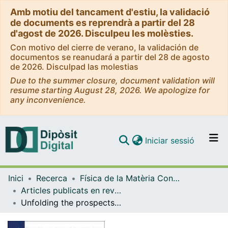
Amb motiu del tancament d'estiu, la validació
de documents es reprendrà a partir del 28
d'agost de 2026. Disculpeu les molèsties.
Con motivo del cierre de verano, la validación de
documentos se reanudará a partir del 28 de agosto
de 2026. Disculpad las molestias
Due to the summer closure, document validation will
resume starting August 28, 2026. We apologize for
any inconvenience.
(current)
Iniciar sessió
Comunitats i col·leccions
Inici
Recerca
Física de la Matèria Condensada
Navega per tot el DD
Articles publicats en revistes (Física de la Matèria Condensada)
Com publicar
Unfolding the prospects of computational (bio)materials modelling
Contacte