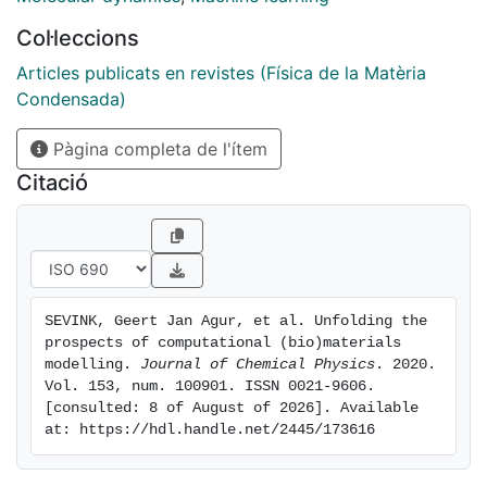
storage, data exchange, and data reproduction, (iii)
Col·leccions
how to deal with the generation, storage, and analysis
of massive data, and (iv) the benefits of efficient 'core'
Articles publicats en revistes (Física de la Matèria
engines. Expressed viewpoints are the result of
Condensada)
discussions between computational stakeholders
Pàgina completa de l'ítem
during a Lorentz center workshop with the prosaic
title Workshop on Multi-scale Modeling and are aimed
Citació
at (i) improving validation, reporting and
reproducibility of computational results, (ii) improving
data migration between simulation packages and with
analysis tools, (iii) popularizing the use of coarse-
grained and multi-scale computational tools among
SEVINK, Geert Jan Agur, et al. Unfolding the 
non-experts and opening up these modern
prospects of computational (bio)materials 
computational developments to an extended user
modelling. 
Journal of Chemical Physics
. 2020. 
community.
Vol. 153, num. 100901. ISSN 0021-9606. 
[consulted: 8 of August of 2026]. Available 
at: https://hdl.handle.net/2445/173616