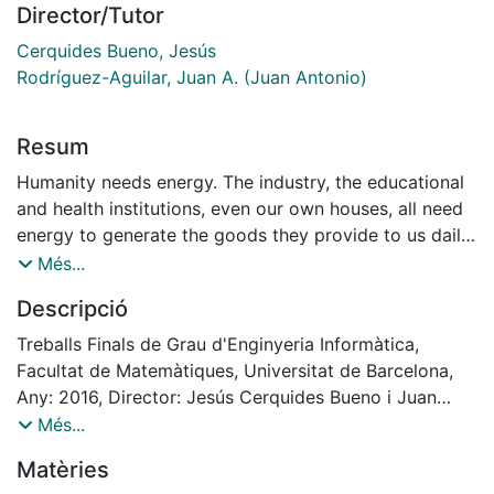
Director/Tutor
Cerquides Bueno, Jesús
Rodríguez-Aguilar, Juan A. (Juan Antonio)
Resum
Humanity needs energy. The industry, the educational
and health institutions, even our own houses, all need
energy to generate the goods they provide to us daily.
But the raw materials historically used to produce
Més...
energy is exhausting. Upon the drastical future, new
Descripció
models have been proposed. On one hand, new
sources of energy have been found and developed,
Treballs Finals de Grau d'Enginyeria Informàtica,
but none has overcome the use of fossil materials yet.
Facultat de Matemàtiques, Universitat de Barcelona,
On the other hand, there is ongoing research to find
Any: 2016, Director: Jesús Cerquides Bueno i Juan
more efficient ways ways to use and deliver energy.
Antonio Rodríguez-Aguilar
Més...
The energy markets we know are centralized markets:
Matèries
a distributor produces the energy and hands it out