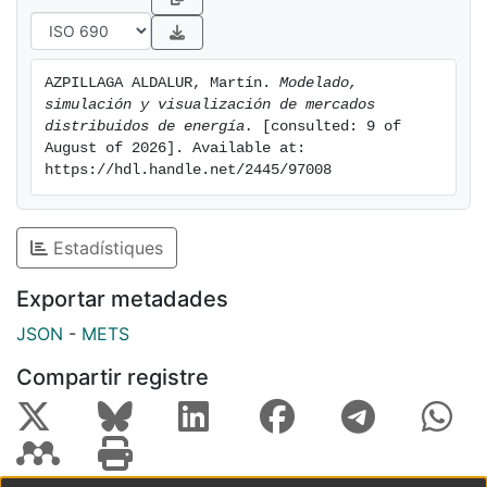
requirements that dictate the state of its components.
The project gives the option to build personalizable
distributed markets and runs simulations over them.
AZPILLAGA ALDALUR, Martín. 
Modelado, 
The results can be visualized in a 3D environment
simulación y visualización de mercados 
where the user is able to analyze and interact with all
distribuidos de energía.
 [consulted: 9 of 
the information.
August of 2026]. Available at: 
https://hdl.handle.net/2445/97008
Estadístiques
Exportar metadades
JSON
-
METS
Compartir registre