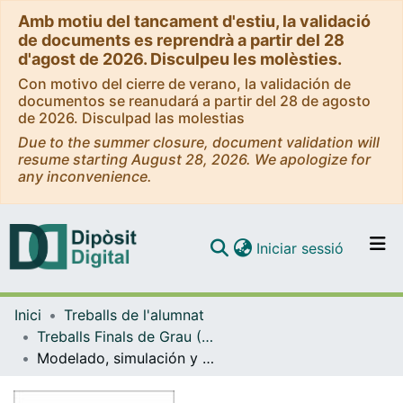
Amb motiu del tancament d'estiu, la validació
de documents es reprendrà a partir del 28
d'agost de 2026. Disculpeu les molèsties.
Con motivo del cierre de verano, la validación de
documentos se reanudará a partir del 28 de agosto
de 2026. Disculpad las molestias
Due to the summer closure, document validation will
resume starting August 28, 2026. We apologize for
any inconvenience.
(current)
Iniciar sessió
Comunitats i col·leccions
Inici
Treballs de l'alumnat
Navega per tot el DD
Treballs Finals de Grau (TFG) - Enginyeria Informàtica
Com publicar
Modelado, simulación y visualización de mercados distribuidos de energía
Contacte