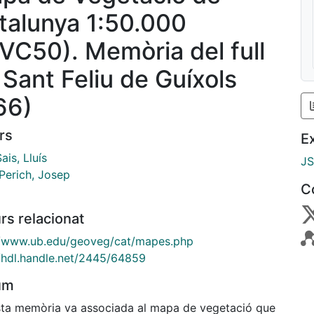
talunya 1:50.000
VC50). Memòria del full
 Sant Feliu de Guíxols
66)
rs
E
Sais, Lluís
J
 Perich, Josep
C
rs relacionat
//www.ub.edu/geoveg/cat/mapes.php
//hdl.handle.net/2445/64859
um
ta memòria va associada al mapa de vegetació que