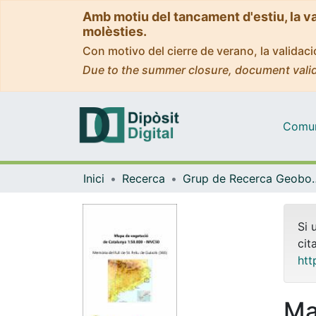
Amb motiu del tancament d'estiu, la v
molèsties.
Con motivo del cierre de verano, la valida
Due to the summer closure, document valid
Comuni
Inici
Recerca
Grup de Recerca Geobotànica i 
Si 
cit
htt
Ma