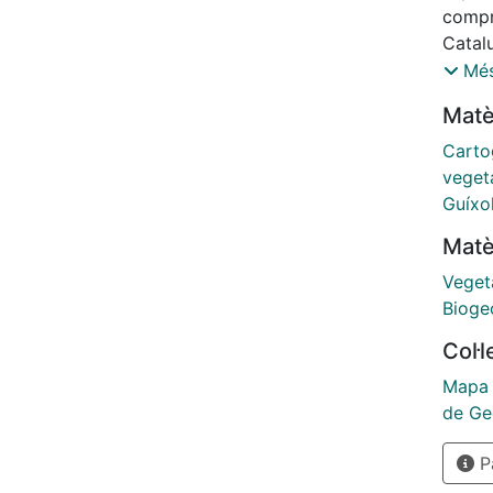
comprè
Catalu
Inclou
Més
unitat
Matè
http:
Carto
veget
Guíxo
Matè
Veget
Bioge
Col·
Mapa 
de Ge
Pà