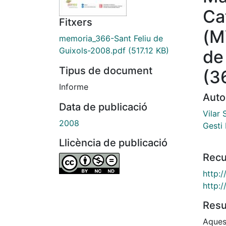
Ca
Fitxers
(M
memoria_366-Sant Feliu de
Guixols-2008.pdf
(517.12 KB)
de
Tipus de document
(3
Informe
Auto
Data de publicació
Vilar 
2008
Gesti
Llicència de publicació
Recu
http:
http:
Res
Aques