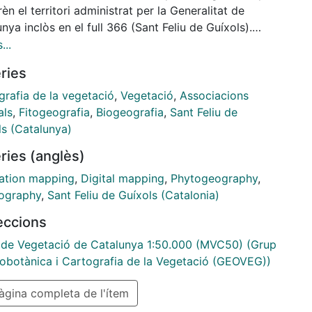
n el territori administrat per la Generalitat de
nya inclòs en el full 366 (Sant Feliu de Guíxols).
 una descripció detallada del medi físic, i de les
...
s de vegetació actual i potencial. Enllaç al mapa:
ries
//hdl.handle.net/2445/64859
grafia de la vegetació
,
Vegetació
,
Associacions
als
,
Fitogeografia
,
Biogeografia
,
Sant Feliu de
ls (Catalunya)
ries (anglès)
ation mapping
,
Digital mapping
,
Phytogeography
,
ography
,
Sant Feliu de Guíxols (Catalonia)
leccions
de Vegetació de Catalunya 1:50.000 (MVC50) (Grup
obotànica i Cartografia de la Vegetació (GEOVEG))
gina completa de l'ítem