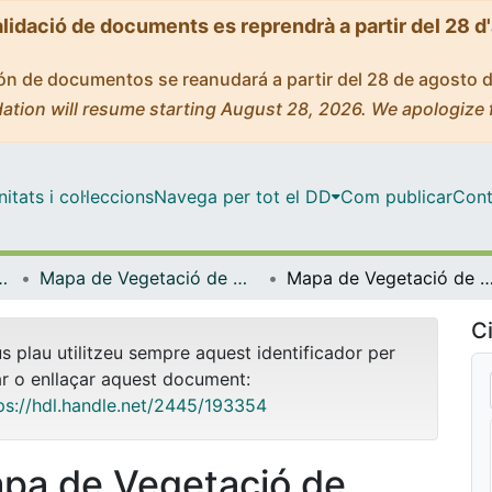
alidació de documents es reprendrà a partir del 28 d
ción de documentos se reanudará a partir del 28 de agosto 
ation will resume starting August 28, 2026. We apologize 
tats i col·leccions
Navega per tot el DD
Com publicar
Cont
Cartografia de la Vegetació (GEOVEG)
Mapa de Vegetació de Catalunya 1:50.000 (MVC50) (Grup de Geobotànica i Cartografia de la Vegetació (GEOVEG))
Mapa de Vegetació de Catalunya 1:50.000 (MVC50). Memòria del full de Sant Feliu d
Ci
us plau utilitzeu sempre aquest identificador per
ar o enllaçar aquest document:
ps://hdl.handle.net/2445/193354
pa de Vegetació de