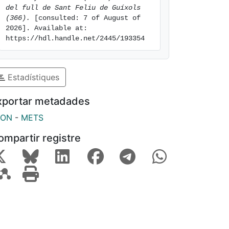
del full de Sant Feliu de Guíxols 
(366).
 [consulted: 7 of August of 
2026]. Available at: 
https://hdl.handle.net/2445/193354
Estadístiques
xportar metadades
SON
-
METS
ompartir registre