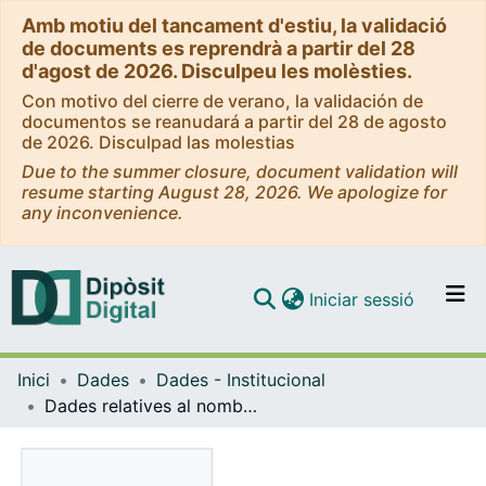
Amb motiu del tancament d'estiu, la validació
de documents es reprendrà a partir del 28
d'agost de 2026. Disculpeu les molèsties.
Con motivo del cierre de verano, la validación de
documentos se reanudará a partir del 28 de agosto
de 2026. Disculpad las molestias
Due to the summer closure, document validation will
resume starting August 28, 2026. We apologize for
any inconvenience.
(current)
Iniciar sessió
Comunitats i col·leccions
Inici
Dades
Dades - Institucional
Navega per tot el DD
Dades relatives al nombre de visites a les bases de dades 2010
Com publicar
Contacte