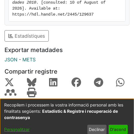
dades 2010.
 [consulted: 10 of August of 
2026]. Available at: 
https://hdl.handle.net/2445/129637
Estadístiques
Exportar metadades
JSON
-
METS
Compartir registre
Recopilem i processem la vostra informació personal amb les
finalitats següents:
Estadístic & Registre i recuperació de
Coordinació:
CRAI UB
Avís legal
Metadades
subjectes a:
contrasenya
Configuració
Política de
Acord
Personalitzar
Declinar
D'acord
de cookies
privadesa
d'usuari