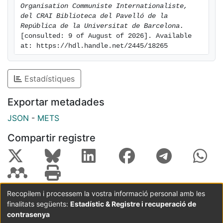
Organisation Communiste Internationaliste, 
del CRAI Biblioteca del Pavelló de la 
República de la Universitat de Barcelona.
[consulted: 9 of August of 2026]. Available 
at: https://hdl.handle.net/2445/18265
Estadístiques
Exportar metadades
JSON
-
METS
Compartir registre
Recopilem i processem la vostra informació personal amb les
finalitats següents:
Estadístic & Registre i recuperació de
Coordinació:
CRAI UB
Avís legal
Metadades
subjectes a:
contrasenya