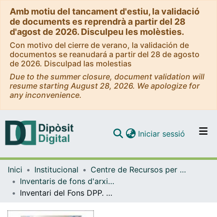
Amb motiu del tancament d'estiu, la validació
de documents es reprendrà a partir del 28
d'agost de 2026. Disculpeu les molèsties.
Con motivo del cierre de verano, la validación de
documentos se reanudará a partir del 28 de agosto
de 2026. Disculpad las molestias
Due to the summer closure, document validation will
resume starting August 28, 2026. We apologize for
any inconvenience.
(current)
Iniciar sessió
Comunitats i col·leccions
Inici
Institucional
Centre de Recursos per a l'Aprenentatge i la Investigació (CRAI-UB) - Institucional
Navega per tot el DD
Inventaris de fons d'arxiu i de col·leccions especials (CRAI-UB)
Com publicar
Inventari del Fons DPP. Subsèrie OCI espanyola, Organización Cuarta Internacional i OCI francesa, Organisation Communiste Internationaliste, del CRAI Biblioteca del Pavelló de la República de la Universitat de Barcelona
Contacte