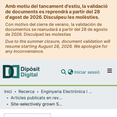
Amb motiu del tancament d'estiu, la validació
de documents es reprendrà a partir del 28
d'agost de 2026. Disculpeu les molèsties.
Con motivo del cierre de verano, la validación de
documentos se reanudará a partir del 28 de agosto
de 2026. Disculpad las molestias
Due to the summer closure, document validation will
resume starting August 28, 2026. We apologize for
any inconvenience.
(current)
Iniciar sessió
Comunitats i col·leccions
Inici
Recerca
Enginyeria Electrònica i Biomèdica
Navega per tot el DD
Articles publicats en revistes (Enginyeria Electrònica i Biomèdica)
Com publicar
Site-selectively grown SnO2 NWs networks on micromembranes for efficient ammonia sensing in humid conditions
Contacte