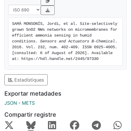
SAMÀ MONSONÍS, Jordi, et al. Site-selectively 
grown SnO2 NWs networks on micromembranes for 
efficient ammonia sensing in humid 
conditions. 
Sensors and Actuators B-Chemical
. 
2016. Vol. 232, num. 402-409. ISSN 0925-4005. 
[consulted: 6 of August of 2026]. Available 
at: https://hdl.handle.net/2445/97330
Estadístiques
Exportar metadades
JSON
-
METS
Compartir registre