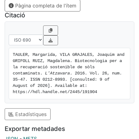
Pàgina completa de l'ítem
sites. However, optimization of this biotechnology and
the development of new diagnostic and monitoring
Citació
tools require a comprehensive understanding of the
metabolic microbial networks involved in pollutants
removal. Metabolic studies with single bacterial
cultures have proven essential for hypothesizing how
microbial communities cooperate in the synergistic
TAULER, Margarida, VILA GRAJALES, Joaquim and 
degradation of organic contaminants, with key
GRIFOLL RUIZ, Magdalena. Biotecnologia per a 
populations initiating attacks to produce partially
la recuperació sostenible de sòls 
oxidized compounds that are then more efficiently
contaminats. 
L'Atzavara
. 2016. Vol. 26, num. 
35-47. ISSN 0212-8993. [consulted: 9 of 
mineralized by secondary degraders. Advances in
August of 2026]. Available at: 
molecular tools are not only facilitating more
https://hdl.handle.net/2445/191904
comprehensive analysis of culturable and non-
culturable microbial populations, but also finer
distinctions between active and non-active
Estadístiques
microorganisms, and quantification of the expression
of key enzymatic functions. These innovations will
Exportar metadades
help confirm and illuminate the actual role of
JSON
-
METS