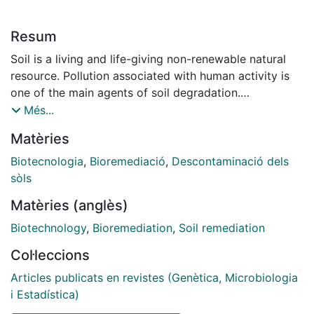
Resum
Soil is a living and life-giving non-renewable natural
resource. Pollution associated with human activity is
one of the main agents of soil degradation.
Hydrocarbons are the most abundant group of soil
Més...
pollutants, including the toxic and carcinogenic
Matèries
polycyclic aromatic hydrocarbons (PAHs).
Bioremediation, which utilizes the natural
Biotecnologia
,
Bioremediació
,
Descontaminació dels
biodegradative capacities of soil microorganisms, is a
sòls
sustainable technology with the potential to restore
Matèries (anglès)
the natural functions of soil. Though its use in Europe
has increased dramatically during the last decade,
Biotechnology
,
Bioremediation
,
Soil remediation
uncertainty regarding final end-point concentrations
Col·leccions
continues to hamper its widespread application.
Laboratory biotreatability studies are a useful tool for
Articles publicats en revistes (Genètica, Microbiologia
designing and evaluating the potential of
i Estadística)
bioremediation strategies in the clean-up of specific