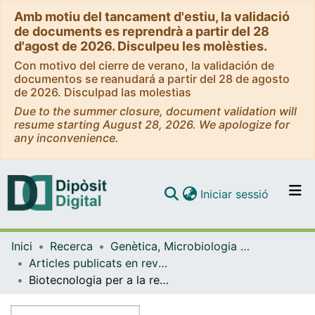
Amb motiu del tancament d'estiu, la validació
de documents es reprendrà a partir del 28
d'agost de 2026. Disculpeu les molèsties.
Con motivo del cierre de verano, la validación de
documentos se reanudará a partir del 28 de agosto
de 2026. Disculpad las molestias
Due to the summer closure, document validation will
resume starting August 28, 2026. We apologize for
any inconvenience.
(current)
Iniciar sessió
Comunitats i col·leccions
Inici
Recerca
Genètica, Microbiologia i Estadística
Navega per tot el DD
Articles publicats en revistes (Genètica, Microbiologia i Estadística)
Com publicar
Biotecnologia per a la recuperació sostenible de sòls contaminats
Contacte