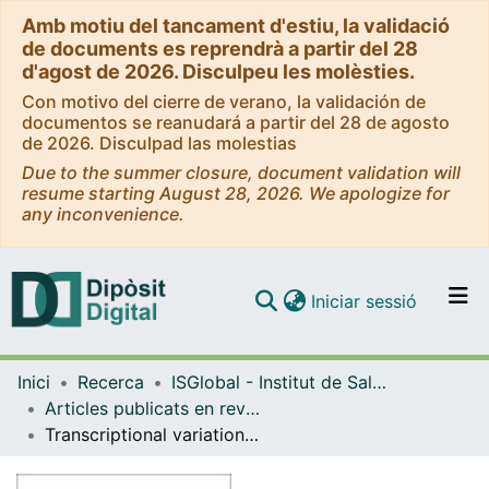
Amb motiu del tancament d'estiu, la validació
de documents es reprendrà a partir del 28
d'agost de 2026. Disculpeu les molèsties.
Con motivo del cierre de verano, la validación de
documentos se reanudará a partir del 28 de agosto
de 2026. Disculpad las molestias
Due to the summer closure, document validation will
resume starting August 28, 2026. We apologize for
any inconvenience.
(current)
Iniciar sessió
Comunitats i col·leccions
Inici
Recerca
ISGlobal - Institut de Salut Global de Barcelona
Navega per tot el DD
Articles publicats en revistes (ISGlobal)
Com publicar
Transcriptional variation in malaria parasites: why and how
Contacte