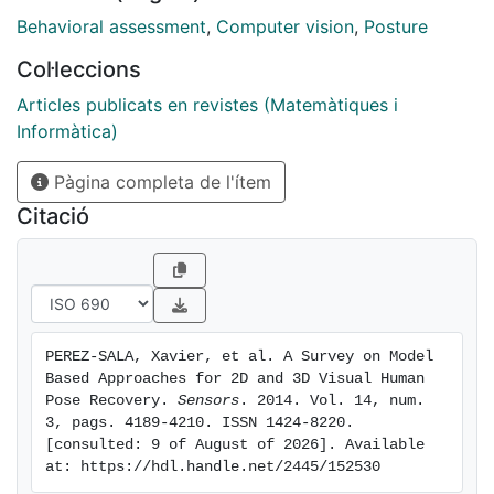
viewpoint, spatial relations, temporal consistence, and
Behavioral assessment
,
Computer vision
,
Posture
behavior. Subsequently, a methodological comparison
Col·leccions
is performed following the proposed taxonomy,
evaluating current SoA approaches in the
Articles publicats en revistes (Matemàtiques i
aforementioned five group categories. As a result of
Informàtica)
this comparison, we discuss the main advantages and
Pàgina completa de l'ítem
drawbacks of the reviewed literature.
Citació
PEREZ-SALA, Xavier, et al. A Survey on Model 
Based Approaches for 2D and 3D Visual Human 
Pose Recovery. 
Sensors
. 2014. Vol. 14, num. 
3, pags. 4189-4210. ISSN 1424-8220. 
[consulted: 9 of August of 2026]. Available 
at: https://hdl.handle.net/2445/152530