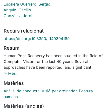
Escalera Guerrero, Sergio
Angulo, Cecilio
Gonzàlez, Jordi
Recurs relacionat
https://doi.org/10.3390/s140304189
Resum
Human Pose Recovery has been studied in the field of
Computer Vision for the last 40 years. Several
approaches have been reported, and significant
improvements have been obtained in both data
Més...
representation and model design. However, the
Matèries
problem of Human Pose Recovery in uncontrolled
environments is far from being solved. In this paper,
Anàlisi de conducta
,
Visió per ordinador
,
Postura
we define a general taxonomy to group model based
humana
approaches for Human Pose Recovery, which is
Matèries (anglès)
composed of five main modules: appearance,