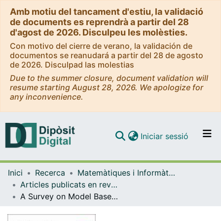
Amb motiu del tancament d'estiu, la validació
de documents es reprendrà a partir del 28
d'agost de 2026. Disculpeu les molèsties.
Con motivo del cierre de verano, la validación de
documentos se reanudará a partir del 28 de agosto
de 2026. Disculpad las molestias
Due to the summer closure, document validation will
resume starting August 28, 2026. We apologize for
any inconvenience.
(current)
Iniciar sessió
Comunitats i col·leccions
Inici
Recerca
Matemàtiques i Informàtica
Navega per tot el DD
Articles publicats en revistes (Matemàtiques i Informàtica)
Com publicar
A Survey on Model Based Approaches for 2D and 3D Visual Human Pose Recovery
Contacte