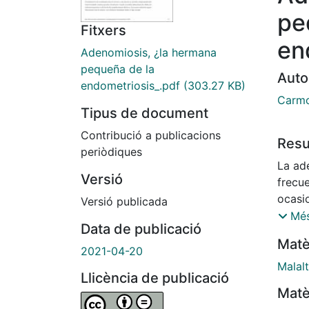
pe
Fitxers
en
Adenomiosis, ¿la hermana
pequeña de la
Auto
endometriosis_.pdf
(303.27 KB)
Carmo
Tipus de document
Contribució a publicacions
Res
periòdiques
La ad
Versió
frecu
ocasi
Versió publicada
moles
Més
Data de publicació
provo
Matè
pélvi
2021-04-20
duran
Malalt
Llicència de publicació
proble
Matè