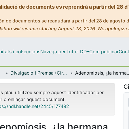
alidació de documents es reprendrà a partir del 28 d
ción de documentos se reanudará a partir del 28 de agosto 
ation will resume starting August 28, 2026. We apologize 
tats i col·leccions
Navega per tot el DD
Com publicar
Cont
Divulgació i Premsa (Cirurgia i Especialitats Medicoquirúrgiques)
Adenomiosis, ¿la hermana pequeña
Ci
us plau utilitzeu sempre aquest identificador per
ar o enllaçar aquest document:
ps://hdl.handle.net/2445/177492
enomiosis, ¿la hermana