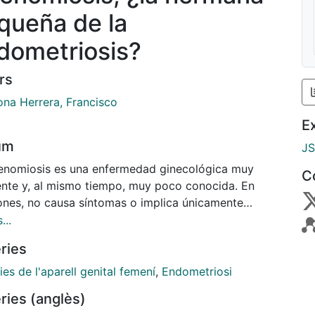
queña de la
dometriosis?
rs
na Herrera, Francisco
E
um
J
enomiosis es una enfermedad ginecológica muy
C
ente y, al mismo tiempo, muy poco conocida. En
ones, no causa síntomas o implica únicamente
tias leves. Sin embargo, en muchos otros casos, sí
...
ca en las mujeres que la padecen fuertes dolores
ries
cos, abundante sangrado uterino, dolor intenso
te la menstruación, relaciones sexuales dolorosas y
ies de l'aparell genital femení
,
Endometriosi
mas de esterilidad e infertilidad.
ries (anglès)