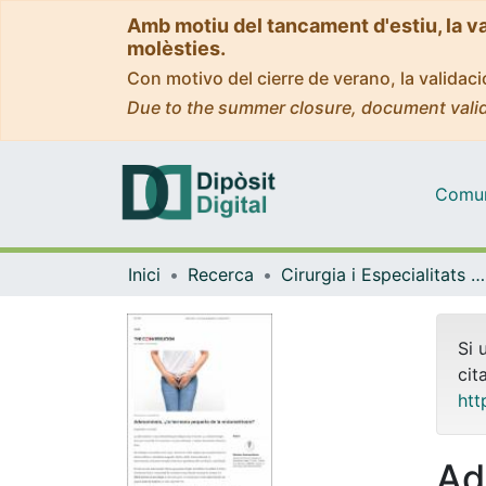
Amb motiu del tancament d'estiu, la v
molèsties.
Con motivo del cierre de verano, la valida
Due to the summer closure, document valid
Comuni
Inici
Recerca
Cirurgia i Especialitats Medicoquirúrgiques
Si 
cit
htt
Ad