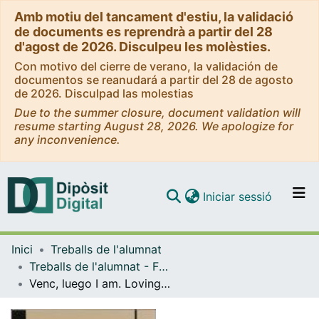
Amb motiu del tancament d'estiu, la validació
de documents es reprendrà a partir del 28
d'agost de 2026. Disculpeu les molèsties.
Con motivo del cierre de verano, la validación de
documentos se reanudará a partir del 28 de agosto
de 2026. Disculpad las molestias
Due to the summer closure, document validation will
resume starting August 28, 2026. We apologize for
any inconvenience.
(current)
Iniciar sessió
Comunitats i col·leccions
Inici
Treballs de l'alumnat
Navega per tot el DD
Treballs de l'alumnat - Facultat de Belles Arts
Com publicar
Venc, luego I am. Loving Barbara
Contacte