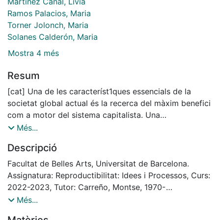
Martínez Canal, Lívia
Ramos Palacios, Maria
Torner Jolonch, Maria
Solanes Calderón, Maria
Mostra 4 més
Resum
[cat] Una de les característ1ques essencials de la
societat global actual és la recerca del màxim benefici
com a motor del sistema capitalista. Una
infraestructura evolucionada, monopolista que lluny de
Més...
desaparèixer, ha arrelat en el nostre dia a dia en noves
Descripció
formes de colonialisme que constitueixen el canon
normat,u dominant, basat en el consumisme, la
Facultat de Belles Arts, Universitat de Barcelona.
compra, l'acumulació. Els inputs constants del
Assignatura: Reproductibilitat: Idees i Processos, Curs:
màrqueting, la publicitat són portadors de missatges
2022-2023, Tutor: Carreño, Montse, 1970-
convencionals, des deis quals se'ns han venut que ho
Edició de 20 exemplars produïts pels autors als tallers
Més...
podem comprar tot. De fet,
de gravat i edició de la Facultat de Belles Arts de la
Matèries