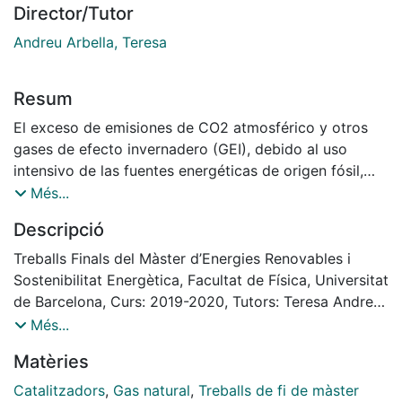
Director/Tutor
Andreu Arbella, Teresa
Resum
El exceso de emisiones de CO2 atmosférico y otros
gases de efecto invernadero (GEI), debido al uso
intensivo de las fuentes energéticas de origen fósil,
están provocando un descontrolado aumento de la
Més...
temperatura mundial poniendo en riesgo la salud de
Descripció
los seres vivos y el medioambiente. Este excedente
puede ser mitigado mediante la transición global a un
Treballs Finals del Màster d’Energies Renovables i
sistema energético sostenible a partir de la
Sostenibilitat Energètica, Facultat de Física, Universitat
implementación de fuentes de energías renovables.
de Barcelona, Curs: 2019-2020, Tutors: Teresa Andreu,
En la actualidad existen técnicas que permiten
Jordi Guilera
Més...
reutilizar el CO2 atmosférico para transformarlo en
Matèries
gas natural mediante la reacción de Sabatier: el
concepto “power-to-gas”. Este proceso comienza con
Catalitzadors
,
Gas natural
,
Treballs de fi de màster