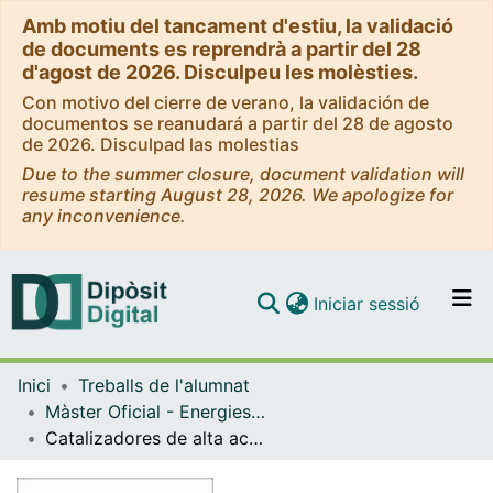
Amb motiu del tancament d'estiu, la validació
de documents es reprendrà a partir del 28
d'agost de 2026. Disculpeu les molèsties.
Con motivo del cierre de verano, la validación de
documentos se reanudará a partir del 28 de agosto
de 2026. Disculpad las molestias
Due to the summer closure, document validation will
resume starting August 28, 2026. We apologize for
any inconvenience.
(current)
Iniciar sessió
Comunitats i col·leccions
Inici
Treballs de l'alumnat
Navega per tot el DD
Màster Oficial - Energies Renovables i Sostenibilitat Energètica
Com publicar
Catalizadores de alta actividad a baja temperatura para la producción de gas natural sintéctico
Contacte