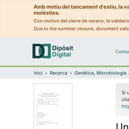
Amb motiu del tancament d'estiu, la v
molèsties.
Con motivo del cierre de verano, la valida
Due to the summer closure, document valid
Comuni
Inici
Recerca
Genètica, M
Si 
cit
htt
Un