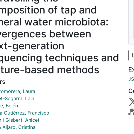
mposition of tap and
neral water microbiota:
vergences between
xt-generation
quencing techniques and
lture-based methods
E
J
rs
C
Comorera, Laura
t-Segarra, Laia
é, Belén
a Gutiérrez, Francisco
 i Gisbert, Anicet
 Aljaro, Cristina