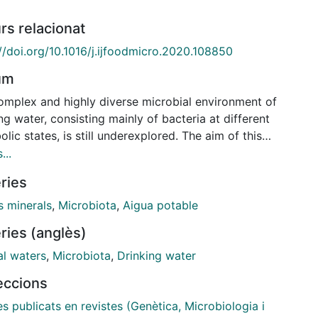
rs relacionat
//doi.org/10.1016/j.ijfoodmicro.2020.108850
um
omplex and highly diverse microbial environment of
ng water, consisting mainly of bacteria at different
lic states, is still underexplored. The aim of this
was to characterize the bacterial communities in tap
...
 and bottled mineral water, the two predominant
ries
s of drinking water in modern societies. A total of
p water samples from a range of locations and
s minerals
,
Microbiota
,
Aigua potable
bution networks and 10 brands of bottled natural
ries (anglès)
al water were analysed using two approaches: a)
trophic plate counts by matrixassisted laser
al waters
,
Microbiota
,
Drinking water
ption/ionization time of flight mass-spectrometry
leccions
I-TOF MS) for the culturable heterotrophic
nities, and b) Illumina amplicon sequencing for
es publicats en revistes (Genètica, Microbiologia i