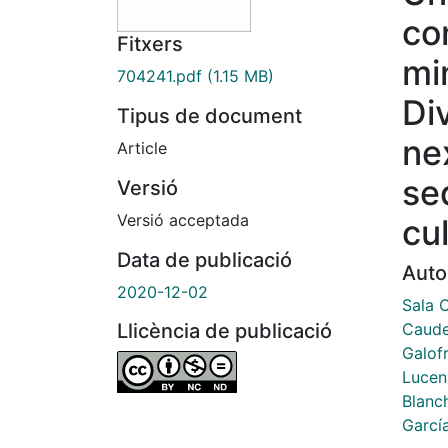
co
Fitxers
mi
704241.pdf
(1.15 MB)
Di
Tipus de document
ne
Article
se
Versió
Versió acceptada
cu
Data de publicació
Auto
2020-12-02
Sala 
Caude
Llicència de publicació
Galofr
Lucen
Blanch
García