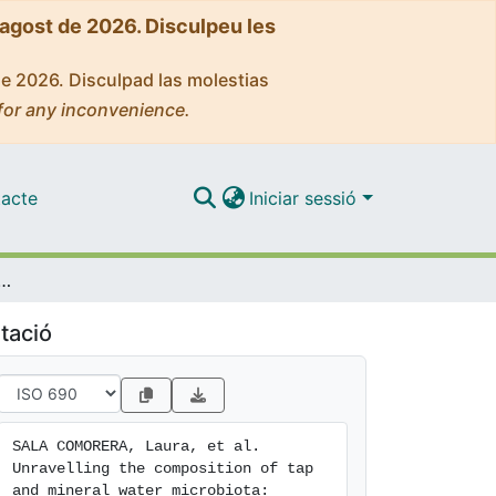
'agost de 2026. Disculpeu les
de 2026. Disculpad las molestias
for any inconvenience.
acte
Iniciar sessió
 and mineral water microbiota: Divergences between next-generation sequencing techniques and culture-based methods
tació
SALA COMORERA, Laura, et al. 
Unravelling the composition of tap 
and mineral water microbiota: 