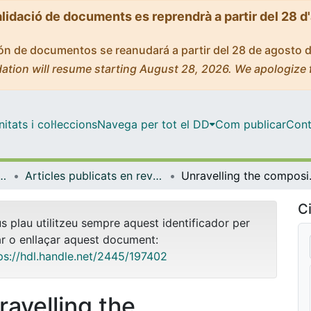
alidació de documents es reprendrà a partir del 28 d
ción de documentos se reanudará a partir del 28 de agosto 
ation will resume starting August 28, 2026. We apologize 
tats i col·leccions
Navega per tot el DD
Com publicar
Cont
icrobiologia i Estadística
Articles publicats en revistes (Genètica, Microbiologia i Estadística)
Unravelling the composition of tap
Ci
us plau utilitzeu sempre aquest identificador per
ar o enllaçar aquest document:
ps://hdl.handle.net/2445/197402
ravelling the