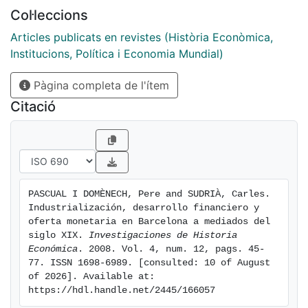
de moneda fiduciaria, existía un proceso automático
Col·leccions
hacia el equilibrio entre oferta y demanda de dinero, y
que cualquier posible exceso de oferta era eliminado
Articles publicats en revistes (Història Econòmica,
por un efecto "expulsión". En dichos sistemas, la
Institucions, Política i Economia Mundial)
expansión de la oferta monetaria no parece tener
Pàgina completa de l'ítem
repercusiones notables sobre los precios; pero, en
cambio, sus súbitas contracciones tenían intensos
Citació
efectos alcistas sobre el tipo de interés.
PASCUAL I DOMÈNECH, Pere and SUDRIÀ, Carles. 
Industrialización, desarrollo financiero y 
oferta monetaria en Barcelona a mediados del 
siglo XIX. 
Investigaciones de Historia 
Económica
. 2008. Vol. 4, num. 12, pags. 45-
77. ISSN 1698-6989. [consulted: 10 of August 
of 2026]. Available at: 
https://hdl.handle.net/2445/166057