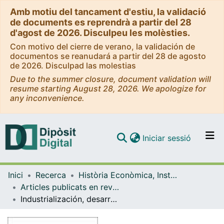
Amb motiu del tancament d'estiu, la validació
de documents es reprendrà a partir del 28
d'agost de 2026. Disculpeu les molèsties.
Con motivo del cierre de verano, la validación de
documentos se reanudará a partir del 28 de agosto
de 2026. Disculpad las molestias
Due to the summer closure, document validation will
resume starting August 28, 2026. We apologize for
any inconvenience.
(current)
Iniciar sessió
Comunitats i col·leccions
Inici
Recerca
Història Econòmica, Institucions, Política i Economia Mundial
Navega per tot el DD
Articles publicats en revistes (Història Econòmica, Institucions, Política i Economia Mundial)
Com publicar
Industrialización, desarrollo financiero y oferta monetaria en Barcelona a mediados del siglo XIX
Contacte