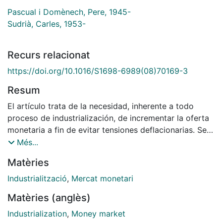
Pascual i Domènech, Pere, 1945-
Sudrià, Carles, 1953-
Recurs relacionat
https://doi.org/10.1016/S1698-6989(08)70169-3
Resum
El artículo trata de la necesidad, inherente a todo
proceso de industrialización, de incrementar la oferta
monetaria a fin de evitar tensiones deflacionarias. Se
estudia el caso de una importante plaza comercial y
Més...
financiera: la Barcelona de mediados del siglo XIX. Se
Matèries
precisa el volumen de los diferentes tipos de moneda
fiduciaria en circulación (billetes, talones, órdenes de
Industrialització
,
Mercat monetari
pago, obligaciones ) y sus características como
Matèries (anglès)
medios de pago. La finalidad del estudio es mostrar
que, en un contexto de free banking sin curso forzoso
Industrialization
,
Money market