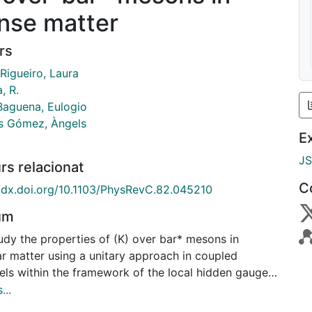
nse matter
rs
Rigueiro, Laura
, R.
Baguena, Eulogio
 Gómez, Àngels
E
J
rs relacionat
C
//dx.doi.org/10.1103/PhysRevC.82.045210
um
udy the properties of (K) over bar* mesons in
ar matter using a unitary approach in coupled
els within the framework of the local hidden gauge
lism and incorporating the (K) over bar pi decay
...
el in matter. The in-medium (K) over bar *N