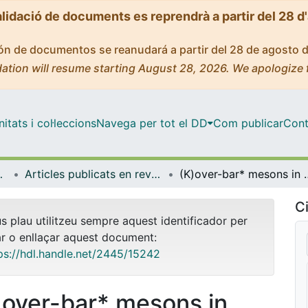
alidació de documents es reprendrà a partir del 28 d
ción de documentos se reanudará a partir del 28 de agosto 
ation will resume starting August 28, 2026. We apologize 
tats i col·leccions
Navega per tot el DD
Com publicar
Cont
trofísica
Articles publicats en revistes (Física Quàntica i Astrofísica)
(K)over-bar* mes
Ci
us plau utilitzeu sempre aquest identificador per
ar o enllaçar aquest document:
ps://hdl.handle.net/2445/15242
)over-bar* mesons in