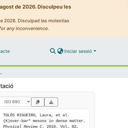
'agost de 2026. Disculpeu les
de 2026. Disculpad las molestias
for any inconvenience.
acte
Iniciar sessió
ons in dense matter
tació
TOLÓS RIGUEIRO, Laura, et al. 
(K)over-bar* mesons in dense matter. 
Physical Review C
. 2010. Vol. 82, 