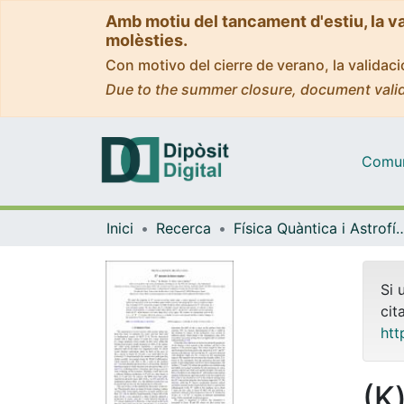
Amb motiu del tancament d'estiu, la v
molèsties.
Con motivo del cierre de verano, la valida
Due to the summer closure, document valid
Comuni
Inici
Recerca
Física Quàntica i As
Si 
cit
htt
(K