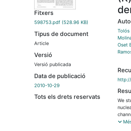
de
Fitxers
Auto
598753.pdf
(528.96 KB)
Tolós 
Tipus de document
Molina
Article
Oset 
Ramos
Versió
Versió publicada
Recu
Data de publicació
http:
2010-10-29
Res
Tots els drets reservats
We st
nucle
chann
forma
Més
chann