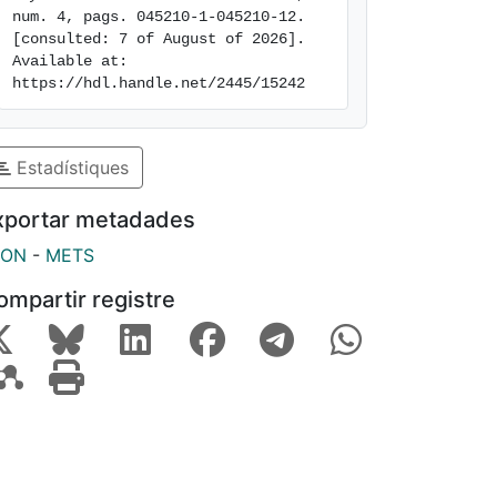
num. 4, pags. 045210-1-045210-12. 
[consulted: 7 of August of 2026]. 
Available at: 
https://hdl.handle.net/2445/15242
Estadístiques
xportar metadades
SON
-
METS
ompartir registre