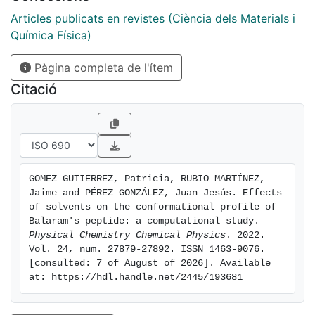
conclusions previously derived. The present results
show that the peptide exhibits a helical conformation
Articles publicats en revistes (Ciència dels Materials i
in chloroform, but a mixture of beta-hairpin and
Química Física)
Omega-shape conformations, as the predominant
Pàgina completa de l'ítem
structures in DMSO and MeOH. Finally, the peptide
does not exhibit a preferred conformation in water,
Citació
although significant populations of helical and beta-
hairpin conformations are available. The present
results underline the role of solvents in the
conformational profile of a peptide and it is an
example of the complementarity between
GOMEZ GUTIERREZ, Patricia, RUBIO MARTÍNEZ, 
computational methods and spectroscopy studies
Jaime and PÉREZ GONZÁLEZ, Juan Jesús. Effects 
of solvents on the conformational profile of 
Balaram's peptide: a computational study. 
Physical Chemistry Chemical Physics
. 2022. 
Vol. 24, num. 27879-27892. ISSN 1463-9076. 
[consulted: 7 of August of 2026]. Available 
at: https://hdl.handle.net/2445/193681