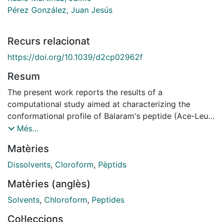
Pérez González, Juan Jesús
Recurs relacionat
https://doi.org/10.1039/d2cp02962f
Resum
The present work reports the results of a
computational study aimed at characterizing the
conformational profile of Balaram's peptide (Ace-Leu-
Val-Val-Aib-Gly-Leu-Val-Val-NHMe) in different
Més...
solvents, including chloroform, dimethyl sulfoxide,
Matèries
methanol and water. For this purpose, 10 micros
molecular dynamics trajectories were computed in
Dissolvents
,
Cloroform
,
Pèptids
explicit solvents for each system, starting from an
Matèries (anglès)
extended conformation. The results of the present
study confirm the former NMR and CD findings and
Solvents
,
Chloroform
,
Peptides
provide further insights that permit fine-tuning of the
Col·leccions