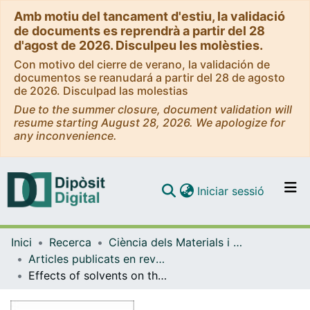
Amb motiu del tancament d'estiu, la validació
de documents es reprendrà a partir del 28
d'agost de 2026. Disculpeu les molèsties.
Con motivo del cierre de verano, la validación de
documentos se reanudará a partir del 28 de agosto
de 2026. Disculpad las molestias
Due to the summer closure, document validation will
resume starting August 28, 2026. We apologize for
any inconvenience.
(current)
Iniciar sessió
Comunitats i col·leccions
Inici
Recerca
Ciència dels Materials i Química Física
Navega per tot el DD
Articles publicats en revistes (Ciència dels Materials i Química Física)
Com publicar
Effects of solvents on the conformational profile of Balaram's peptide: a computational study
Contacte