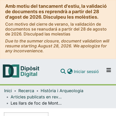
Amb motiu del tancament d'estiu, la validació
de documents es reprendrà a partir del 28
d'agost de 2026. Disculpeu les molèsties.
Con motivo del cierre de verano, la validación de
documentos se reanudará a partir del 28 de agosto
de 2026. Disculpad las molestias
Due to the summer closure, document validation will
resume starting August 28, 2026. We apologize for
any inconvenience.
(current)
Iniciar sessió
Comunitats i col·leccions
Inici
Recerca
Història i Arqueologia
Navega per tot el DD
Articles publicats en revistes (Història i Arqueologia)
Com publicar
Les llars de foc de Montbarbat
Contacte