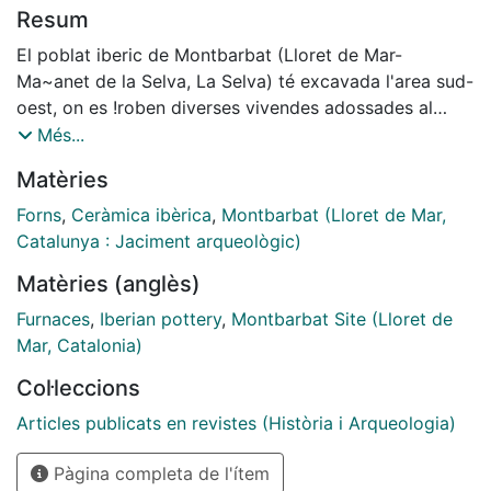
Resum
El poblat iberic de Montbarbat (Lloret de Mar-
Ma~anet de la Selva, La Selva) té excavada l'area sud-
oest, on es !roben diverses vivendes adossades al
parament intem de la muralla. La datació deis sois
Més...
d'habitació, que ve donada per la ceramica
Matèries
d'importació, correspon al segle IV i a inicis del segle
III a.E. En aquest artiele s' estudien les llars i els
Forns
,
Ceràmica ibèrica
,
Montbarbat (Lloret de Mar,
elements relacionats amb elles, així com també un fom
Catalunya : Jaciment arqueològic)
de coure aliments que hi ha en el mateix barrio.
Matèries (anglès)
Furnaces
,
Iberian pottery
,
Montbarbat Site (Lloret de
Mar, Catalonia)
Col·leccions
Articles publicats en revistes (Història i Arqueologia)
Pàgina completa de l'ítem