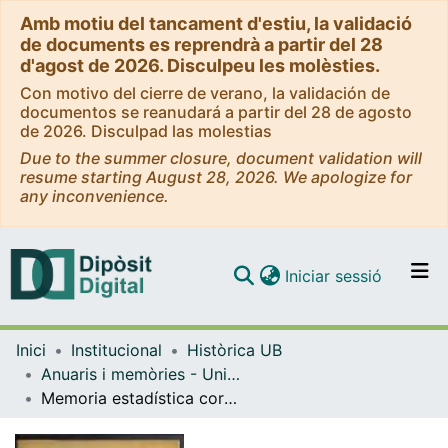
Amb motiu del tancament d'estiu, la validació
de documents es reprendrà a partir del 28
d'agost de 2026. Disculpeu les molèsties.
Con motivo del cierre de verano, la validación de
documentos se reanudará a partir del 28 de agosto
de 2026. Disculpad las molestias
Due to the summer closure, document validation will
resume starting August 28, 2026. We apologize for
any inconvenience.
(current)
Iniciar sessió
Comunitats i col·leccions
Inici
Institucional
Històrica UB
Navega per tot el DD
Anuaris i memòries - Universitat de Barcelona
Com publicar
Memoria estadística correspondiente al curso de 1924 a 1925 y anuario para el de 1925 a 1926
Contacte