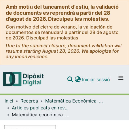
Amb motiu del tancament d'estiu, la validació
de documents es reprendrà a partir del 28
d'agost de 2026. Disculpeu les molèsties.
Con motivo del cierre de verano, la validación de
documentos se reanudará a partir del 28 de agosto
de 2026. Disculpad las molestias
Due to the summer closure, document validation will
resume starting August 28, 2026. We apologize for
any inconvenience.
(current)
Iniciar sessió
Comunitats i col·leccions
Inici
Recerca
Matemàtica Econòmica, Financera i Actuarial
Navega per tot el DD
Articles publicats en revistes (Matemàtica Econòmica, Financera i Actuarial)
Com publicar
Matemática económica con programación lineal
Contacte