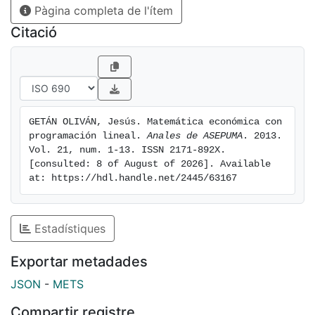
Pàgina completa de l'ítem
Citació
GETÁN OLIVÁN, Jesús. Matemática económica con 
programación lineal. 
Anales de ASEPUMA
. 2013. 
Vol. 21, num. 1-13. ISSN 2171-892X. 
[consulted: 8 of August of 2026]. Available 
at: https://hdl.handle.net/2445/63167
Estadístiques
Exportar metadades
JSON
-
METS
Compartir registre