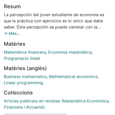
Resum
La percepción del joven estudiante de economía es
que la práctica con ejercicios es lo único que debe
saber. Ésta percepción se puede cambiar con la
Programación Lineal ya que unimos teoría y práctica y,
Més...
al mismo tiempo, mejoramos la capacidad de modelar
Matèries
situaciones económicas y además, hacemos énfasis en
el uso de las matemáticas como herramienta eﬁcaz en
Matemàtica financera
,
Economia matemàtica
,
la mejora de las actividades propias.
Programació lineal
Matèries (anglès)
Business mathematics
,
Mathematical economics
,
Linear programming
Col·leccions
Articles publicats en revistes (Matemàtica Econòmica,
Financera i Actuarial)