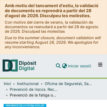
Amb motiu del tancament d'estiu, la validació
de documents es reprendrà a partir del 28
d'agost de 2026. Disculpeu les molèsties.
Con motivo del cierre de verano, la validación de
documentos se reanudará a partir del 28 de agosto
de 2026. Disculpad las molestias
Due to the summer closure, document validation will
resume starting August 28, 2026. We apologize for
any inconvenience.
(current)
Iniciar sessió
Comunitats i col·leccions
Inici
Institucional
Oficina de Seguretat, Salut i Medi Ambient (OSSMA)
Navega per tot el DD
Prevenció de riscos. Recursos informatius (OSSMA)
Com publicar
Prevenció de la fatiga ocular
Contacte