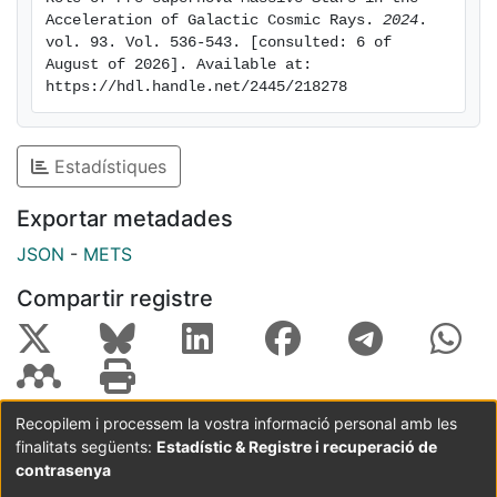
Acceleration of Galactic Cosmic Rays. 
2024
. 
vol. 93. Vol. 536-543. [consulted: 6 of 
August of 2026]. Available at: 
https://hdl.handle.net/2445/218278
Estadístiques
Exportar metadades
JSON
-
METS
Compartir registre
Recopilem i processem la vostra informació personal amb les
finalitats següents:
Estadístic & Registre i recuperació de
Coordinació:
CRAI UB
Avís legal
Metadades
subjectes a:
contrasenya