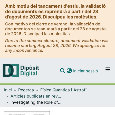
Amb motiu del tancament d'estiu, la validació
de documents es reprendrà a partir del 28
d'agost de 2026. Disculpeu les molèsties.
Con motivo del cierre de verano, la validación de
documentos se reanudará a partir del 28 de agosto
de 2026. Disculpad las molestias
Due to the summer closure, document validation will
resume starting August 28, 2026. We apologize for
any inconvenience.
(current)
Iniciar sessió
Comunitats i col·leccions
Inici
Recerca
Física Quàntica i Astrofísica
Navega per tot el DD
Articles publicats en revistes (Física Quàntica i Astrofísica)
Com publicar
Investigating the Role of Pre-supernova Massive Stars in the Acceleration of Galactic Cosmic Rays
Contacte