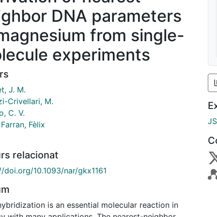
ighbor DNA parameters
 magnesium from single-
lecule experiments
rs
, J. M.
i-Crivellari, M.
E
o, C. V.
J
 Farran, Fèlix
C
rs relacionat
//doi.org/10.1093/nar/gkx1161
um
bridization is an essential molecular reaction in
gy with many applications. The nearest-neighbor