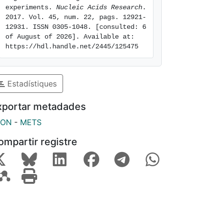
experiments. 
Nucleic Acids Research
. 
2017. Vol. 45, num. 22, pags. 12921-
12931. ISSN 0305-1048. [consulted: 6 
of August of 2026]. Available at: 
https://hdl.handle.net/2445/125475
Estadístiques
xportar metadades
SON
-
METS
ompartir registre