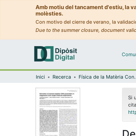
Amb motiu del tancament d'estiu, la v
molèsties.
Con motivo del cierre de verano, la valida
Due to the summer closure, document valid
Comuni
Inici
Recerca
Física de la M
Si 
cit
htt
De