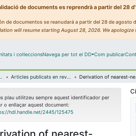
alidació de documents es reprendrà a partir del 28 d
ción de documentos se reanudará a partir del 28 de agosto 
ation will resume starting August 28, 2026. We apologize 
tats i col·leccions
Navega per tot el DD
Com publicar
Cont
atèria Condensada
Articles publicats en revistes (Física de la Matèria Condensada)
Derivation of 
Ci
us plau utilitzeu sempre aquest identificador per
ar o enllaçar aquest document:
ps://hdl.handle.net/2445/125475
rivation of nearest-