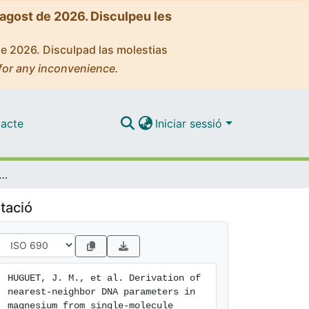
'agost de 2026. Disculpeu les
de 2026. Disculpad las molestias
for any inconvenience.
acte
Iniciar sessió
nearest-neighbor DNA parameters in magnesium from single-molecule experiments
tació
HUGUET, J. M., et al. Derivation of 
nearest-neighbor DNA parameters in 
magnesium from single-molecule 