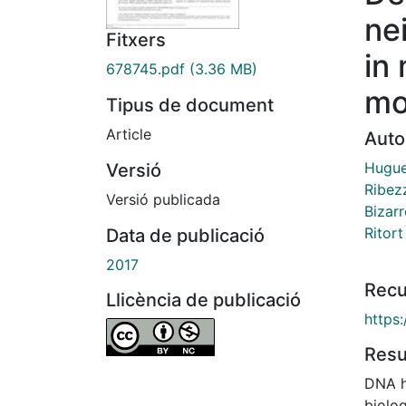
ne
Fitxers
in
678745.pdf
(3.36 MB)
mo
Tipus de document
Article
Auto
Huguet
Versió
Ribezz
Versió publicada
Bizarr
Ritort
Data de publicació
2017
Recu
Llicència de publicació
https:
Res
DNA hy
biolo