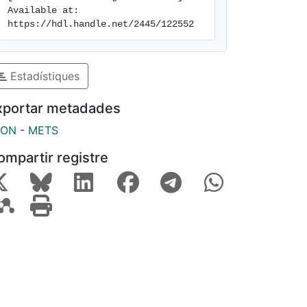
Available at: 
https://hdl.handle.net/2445/122552
Estadístiques
xportar metadades
SON
-
METS
ompartir registre