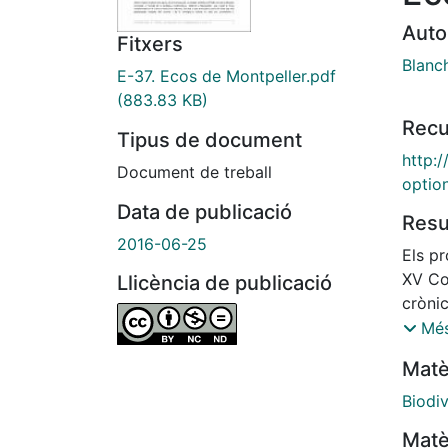
Auto
Fitxers
Blanc
E-37. Ecos de Montpeller.pdf
(883.83 KB)
Recu
Tipus de document
http:/
Document de treball
optio
Data de publicació
Res
2016-06-25
Els pr
XV Co
Llicència de publicació
crònic
en bi
Més
plante
Matè
relaci
Biodiv
Matè