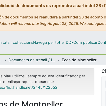
alidació de documents es reprendrà a partir del 28 d
ción de documentos se reanudará a partir del 28 de agosto 
ation will resume starting August 28, 2026. We apologize 
tats i col·leccions
Navega per tot el DD
Com publicar
Cont
e Recerca en Biologia de la Conservació de Plantes
Documents de treball / Informes (BioC, Equip de Recerca en Biologia de la Conservació de Plantes)
Ecos de Montpeller
Ci
us plau utilitzeu sempre aquest identificador per
ar o enllaçar aquest document:
ps://hdl.handle.net/2445/122552
os de Montpeller