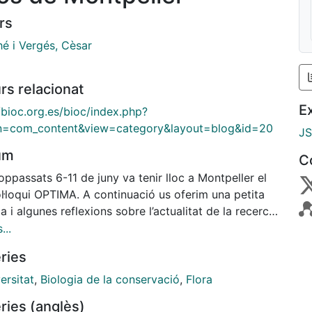
rs
hé i Vergés, Cèsar
rs relacionat
E
/bioc.org.es/bioc/index.php?
n=com_content&view=category&layout=blog&id=20
J
um
C
oppassats 6-11 de juny va tenir lloc a Montpeller el
l·loqui OPTIMA. A continuació us oferim una petita
a i algunes reflexions sobre l’actualitat de la recerca
ologia de la conservació de
...
s i les perspectives de futur que s’hi albiren, en
ries
ó a la situació al nostre país.
ersitat
,
Biologia de la conservació
,
Flora
ries (anglès)