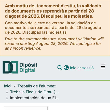
Amb motiu del tancament d'estiu, la validació
de documents es reprendrà a partir del 28
d'agost de 2026. Disculpeu les molèsties.
Con motivo del cierre de verano, la validación de
documentos se reanudará a partir del 28 de agosto
de 2026. Disculpad las molestias
Due to the summer closure, document validation will
resume starting August 28, 2026. We apologize for
any inconvenience.
(current)
Iniciar sessió
Comunitats i col·leccions
Inici
Treballs de l'alumnat
Navega per tot el DD
Treballs Finals de Grau (TFG) - Enginyeria Electrònica de Telecomunicació
Com publicar
Implementación de un EIS (electrical impedance spectroscopy) específico para la caracterización de un sistema microfluídico destinado a la maduración de células de miocardio
Contacte