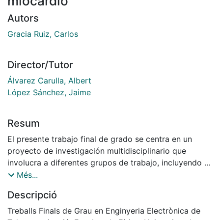
miocardio
Autors
Gracia Ruiz, Carlos
Director/Tutor
Álvarez Carulla, Albert
López Sánchez, Jaime
Resum
El presente trabajo final de grado se centra en un
proyecto de investigación multidisciplinario que
involucra a diferentes grupos de trabajo, incluyendo el
área biomédica y la electrónica. El objetivo principal
Més...
del proyecto es desarrollar y aplicar una técnica
Descripció
llamada espectroscopia de impedancia eléctrica (EIS,
por sus siglas en inglés) para el estudio y
Treballs Finals de Grau en Enginyeria Electrònica de