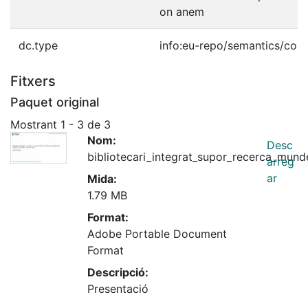
on anem
dc.type
info:eu-repo/semantics/con
Fitxers
Paquet original
Mostrant
1 - 3 de 3
Nom:
Desc
bibliotecari_integrat_supor_recerca_mund
arreg
ar
Mida:
1.79 MB
Format:
Adobe Portable Document
Format
Descripció:
Presentació