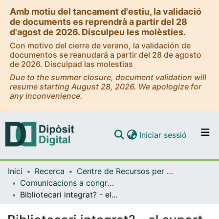
Amb motiu del tancament d'estiu, la validació
de documents es reprendrà a partir del 28
d'agost de 2026. Disculpeu les molèsties.
Con motivo del cierre de verano, la validación de
documentos se reanudará a partir del 28 de agosto
de 2026. Disculpad las molestias
Due to the summer closure, document validation will
resume starting August 28, 2026. We apologize for
any inconvenience.
(current)
Iniciar sessió
Comunitats i col·leccions
Inici
Recerca
Centre de Recursos per a l'Aprenentatge i la Investigació (CRAI-UB)
Navega per tot el DD
Comunicacions a congressos / Jornades / Presentacions (CRAI-UB)
Com publicar
Bibliotecari integrat? - el suport a la recerca al CRAI Biblioteca del Campus de Mundet: d'on venim i cap a on anem
Contacte