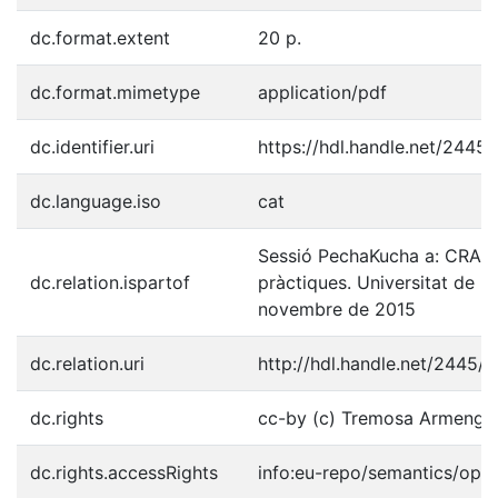
dc.format.extent
20 p.
dc.format.mimetype
application/pdf
dc.identifier.uri
https://hdl.handle.net/2445
dc.language.iso
cat
Sessió PechaKucha a: CRAI:
dc.relation.ispartof
pràctiques. Universitat de 
novembre de 2015
dc.relation.uri
http://hdl.handle.net/2445/
dc.rights
cc-by (c) Tremosa Armengol
dc.rights.accessRights
info:eu-repo/semantics/ope