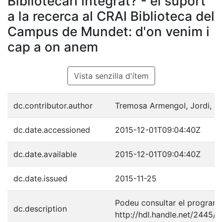
Bibliotecari integrat? - el suport
a la recerca al CRAI Biblioteca del
Campus de Mundet: d'on venim i
cap a on anem
Vista senzilla d'ítem
dc.contributor.author
Tremosa Armengol, Jordi, 1
dc.date.accessioned
2015-12-01T09:04:40Z
dc.date.available
2015-12-01T09:04:40Z
dc.date.issued
2015-11-25
Podeu consultar el programa
dc.description
http://hdl.handle.net/2445/