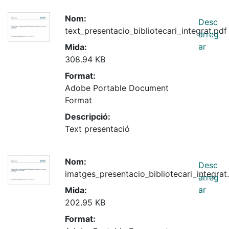
Nom:
Desc
text_presentacio_bibliotecari_integrat.pdf
arreg
ar
Mida:
308.94 KB
Format:
Adobe Portable Document
Format
Descripció:
Text presentació
Nom:
Desc
imatges_presentacio_bibliotecari_integrat
arreg
ar
Mida:
202.95 KB
Format: