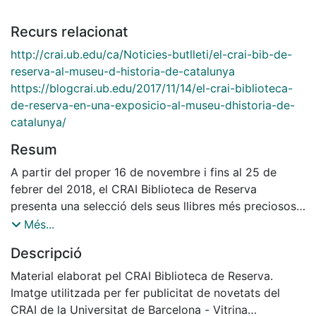
Recurs relacionat
http://crai.ub.edu/ca/Noticies-butlleti/el-crai-bib-de-
reserva-al-museu-d-historia-de-catalunya
https://blogcrai.ub.edu/2017/11/14/el-crai-biblioteca-
de-reserva-en-una-exposicio-al-museu-dhistoria-de-
catalunya/
Resum
A partir del proper 16 de novembre i fins al 25 de
febrer del 2018, el CRAI Biblioteca de Reserva
presenta una selecció dels seus llibres més preciosos
a la sala d’exposicions del vestíbul del Museu
Més...
d’Història de Catalunya. L’exposició Els plaers de mirar.
Descripció
Tresors bibliogràfics de la Universitat de Barcelona és
una mostra de 40 llibres dels 65 que apareixen a la
Material elaborat pel CRAI Biblioteca de Reserva.
publicació Els Tresors de la Universitat de Barcelona.
Imatge utilitzada per fer publicitat de novetats del
Fons bibliogràfic del CRAI Biblioteca de Reserva,
CRAI de la Universitat de Barcelona - Vitrina