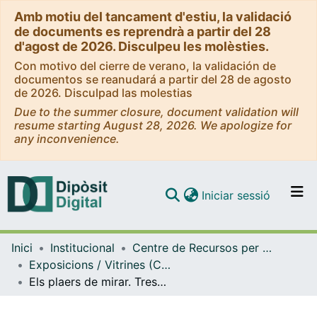
Amb motiu del tancament d'estiu, la validació
de documents es reprendrà a partir del 28
d'agost de 2026. Disculpeu les molèsties.
Con motivo del cierre de verano, la validación de
documentos se reanudará a partir del 28 de agosto
de 2026. Disculpad las molestias
Due to the summer closure, document validation will
resume starting August 28, 2026. We apologize for
any inconvenience.
(current)
Iniciar sessió
Comunitats i col·leccions
Inici
Institucional
Centre de Recursos per a l'Aprenentatge i la Investigació (CRAI-UB) - Institucional
Navega per tot el DD
Exposicions / Vitrines (CRAI-UB)
Com publicar
Els plaers de mirar. Tresors bibliogràfics de la Universitat de Barcelona. Exposició al MHC. (Novembre 2017)
Contacte