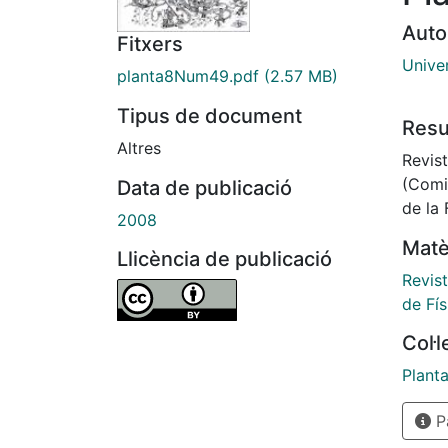
Auto
Fitxers
Univer
planta8Num49.pdf
(2.57 MB)
Tipus de document
Res
Altres
Revist
(Comi
Data de publicació
de la 
2008
Matè
Llicència de publicació
Revist
de Fís
Col·
Plant
Pà