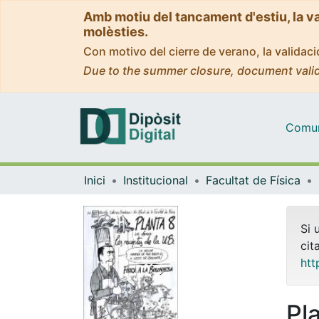
Amb motiu del tancament d'estiu, la v
molèsties.
Con motivo del cierre de verano, la valida
Due to the summer closure, document valid
Comuni
Inici
Institucional
Facultat de Física
Si 
cit
htt
Pl