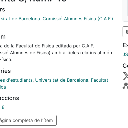
rs
sitat de Barcelona. Comissió Alumnes Física (C.A.F.)
um
E
a de la Facultat de Física editada per C.A.F.
ssió Alumnes de Física) amb articles relatius al món
J
Física.
C
ries
es d'estudiants
,
Universitat de Barcelona. Facultat
ica
leccions
a 8
gina completa de l'ítem