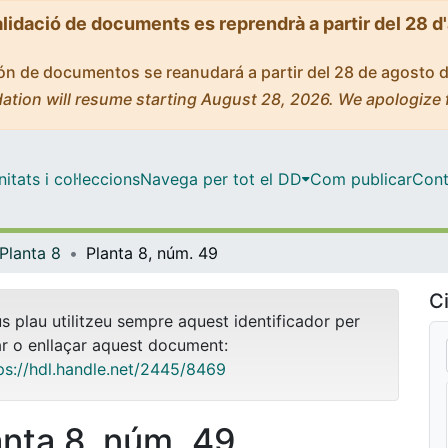
alidació de documents es reprendrà a partir del 28 d
ción de documentos se reanudará a partir del 28 de agosto 
ation will resume starting August 28, 2026. We apologize 
tats i col·leccions
Navega per tot el DD
Com publicar
Cont
Planta 8
Planta 8, núm. 49
Ci
us plau utilitzeu sempre aquest identificador per
ar o enllaçar aquest document:
ps://hdl.handle.net/2445/8469
anta 8, núm. 49