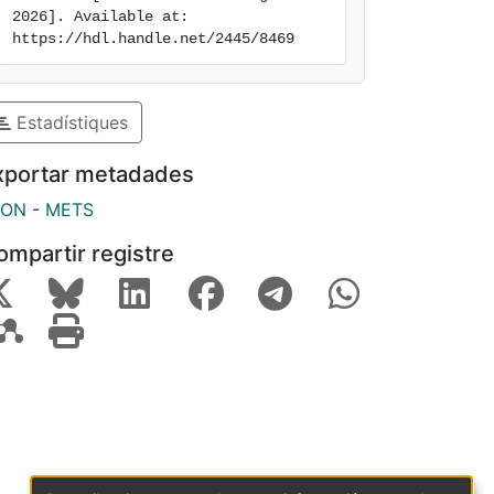
2026]. Available at: 
https://hdl.handle.net/2445/8469
Estadístiques
xportar metadades
SON
-
METS
ompartir registre