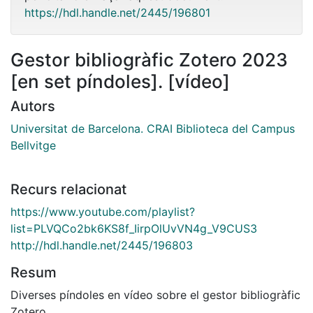
https://hdl.handle.net/2445/196801
Gestor bibliogràfic Zotero 2023
[en set píndoles]. [vídeo]
Autors
Universitat de Barcelona. CRAI Biblioteca del Campus
Bellvitge
Recurs relacionat
https://www.youtube.com/playlist?
list=PLVQCo2bk6KS8f_IirpOlUvVN4g_V9CUS3
http://hdl.handle.net/2445/196803
Resum
Diverses píndoles en vídeo sobre el gestor bibliogràfic
Zotero.