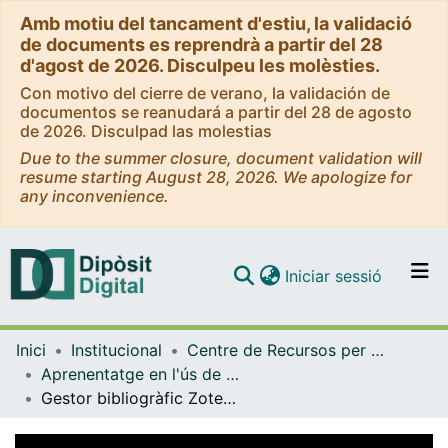
Amb motiu del tancament d'estiu, la validació
de documents es reprendrà a partir del 28
d'agost de 2026. Disculpeu les molèsties.
Con motivo del cierre de verano, la validación de
documentos se reanudará a partir del 28 de agosto
de 2026. Disculpad las molestias
Due to the summer closure, document validation will
resume starting August 28, 2026. We apologize for
any inconvenience.
(current)
Iniciar sessió
Comunitats i col·leccions
Inici
Institucional
Centre de Recursos per a l'Aprenentatge i la Investigació (CRAI-UB) - Institucional
Navega per tot el DD
Aprenentatge en l'ús de serveis i recursos d'informació: tutorials i guies (CRAI-UB)
Com publicar
Gestor bibliogràfic Zotero 2023 [en set píndoles]. [vídeo]
Contacte