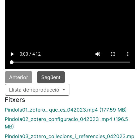
Anterior
Següent
Llista de reproducció
Fitxers
Pindola01_zotero_ que_es_042023.mp4
(177.59 MB)
Pindola02_zotero_configuracio_042023 .mp4
(196.5
MB)
Pindola03_zotero_collecions_i_referencies_042023.mp