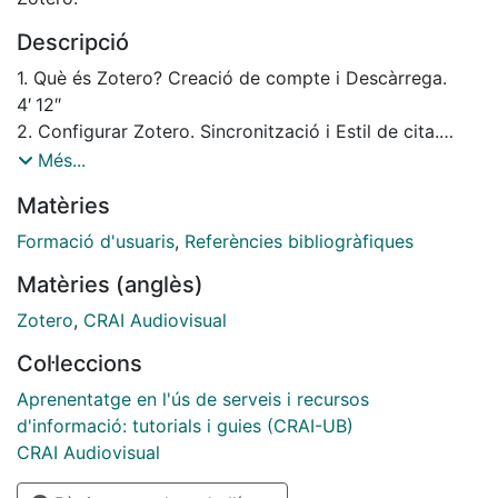
Descripció
1. Què és Zotero? Creació de compte i Descàrrega.
4′ 12″
2. Configurar Zotero. Sincronització i Estil de cita.
5′ 06″
Més...
3. Col·leccions i Referències. Gestionar referències,
Matèries
Gestionar col·leccions i Gestionar notes. 6′ 49″
4. Zotero Connector. Instal·lació del connector i
Formació d'usuaris
,
Referències bibliogràfiques
Capturar referències. 4′ 33″
Matèries (anglès)
5. Generar referències. Generar bibliografies. 4′ 10″
6. Integració amb MS Word. Inserir cites i Generar
Zotero
,
CRAI Audiovisual
bibliografies. 5′ 18″
Col·leccions
7. Grups. Creació de grups i Gestió de grups. 5′ 15″
Podeu consultar la versió en castellà a:
Aprenentatge en l'ús de serveis i recursos
http://hdl.handle.net/2445/196803
d'informació: tutorials i guies (CRAI-UB)
CRAI Audiovisual